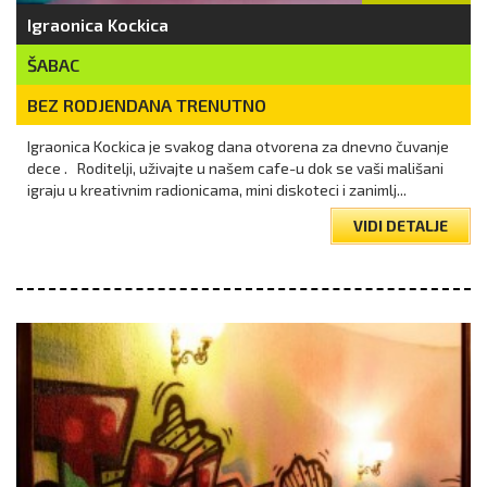
Igraonica Kockica
ŠABAC
BEZ RODJENDANA TRENUTNO
Igraonica Kockica je svakog dana otvorena za dnevno čuvanje
dece . Roditelji, uživajte u našem cafe-u dok se vaši mališani
igraju u kreativnim radionicama, mini diskoteci i zanimlj...
VIDI DETALJE