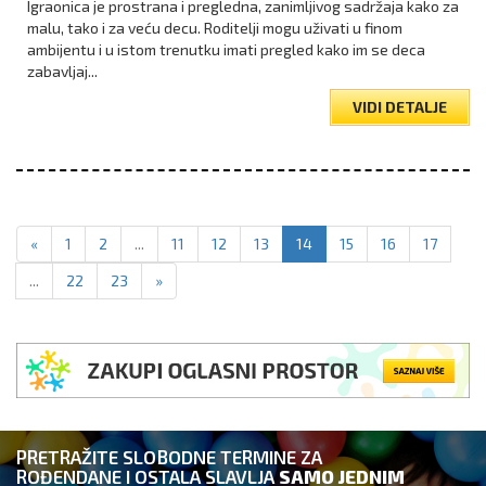
Igraonica je prostrana i pregledna, zanimljivog sadržaja kako za
malu, tako i za veću decu. Roditelji mogu uživati u finom
ambijentu i u istom trenutku imati pregled kako im se deca
zabavljaj...
VIDI DETALJE
«
1
2
...
11
12
13
14
15
16
17
...
22
23
»
PRETRAŽITE SLOBODNE TERMINE ZA
ROĐENDANE I OSTALA SLAVLJA
SAMO JEDNIM