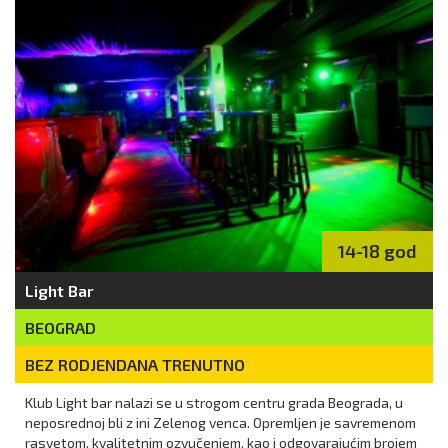
14-18 god
Light Bar
BEOGRAD
BEZ RODJENDANA TRENUTNO
Klub Light bar nalazi se u strogom centru grada Beograda, u
neposrednoj bli z ini Zelenog venca. Opremljen je savremenom
rasvetom, kvalitetnim ozvučenjem, kao i odgovarajućim brojem