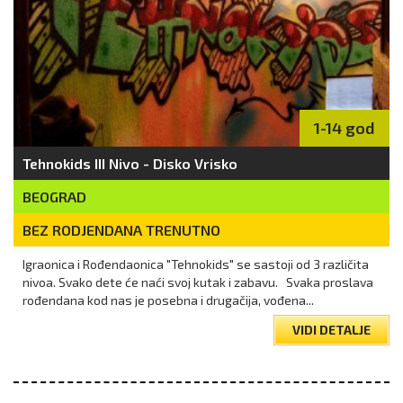
1-14 god
Tehnokids III Nivo - Disko Vrisko
BEOGRAD
BEZ RODJENDANA TRENUTNO
Igraonica i Rođendaonica "Tehnokids" se sastoji od 3 različita
nivoa. Svako dete će naći svoj kutak i zabavu. Svaka proslava
rođendana kod nas je posebna i drugačija, vođena...
VIDI DETALJE