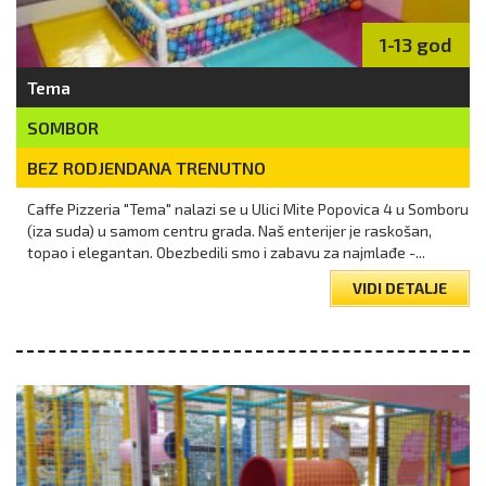
1-13 god
Tema
SOMBOR
BEZ RODJENDANA TRENUTNO
Caffe Pizzeria "Tema" nalazi se u Ulici Mite Popovica 4 u Somboru
(iza suda) u samom centru grada. Naš enterijer je raskošan,
topao i elegantan. Obezbedili smo i zabavu za najmlađe -...
VIDI DETALJE