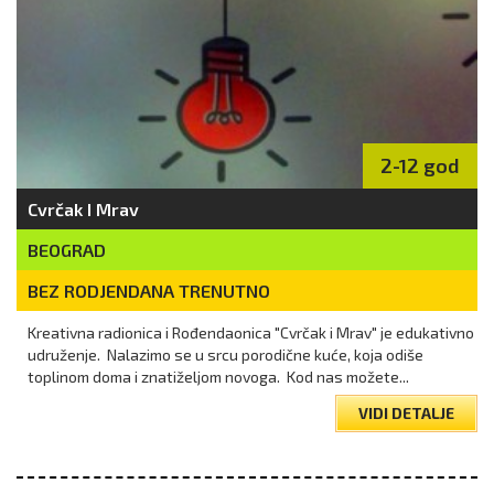
2-12 god
Cvrčak I Mrav
BEOGRAD
BEZ RODJENDANA TRENUTNO
Kreativna radionica i Rođendaonica "Cvrčak i Mrav" je edukativno
udruženje. Nalazimo se u srcu porodične kuće, koja odiše
toplinom doma i znatiželjom novoga. Kod nas možete...
VIDI DETALJE