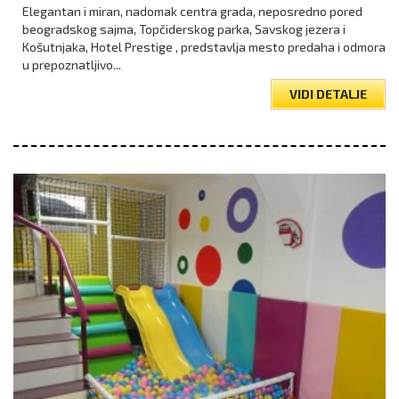
Elegantan i miran, nadomak centra grada, neposredno pored
beogradskog sajma, Topčiderskog parka, Savskog jezera i
Košutnjaka, Hotel Prestige , predstavlja mesto predaha i odmora
u prepoznatljivo...
VIDI DETALJE