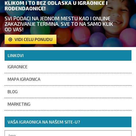
KLIKOM I TO BEZ ODLASKA U IGRAONICE I
ROĐENDAONICE!
SVI PODACI NA JEDNOM MESTU KAO I ONLINE
ZAKAZIVANJE TERMINA. SVE TO NA SAMO KLIK
OD VAS!
VIDI CELU PONUDU
LINKOVI
IGRAONICE
MAPA IGRAONICA
BLOG
MARKETING
VAŠA IGRAONICA NA NAŠEM SITE-U?