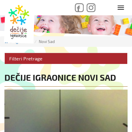
skip
Toggl
to
navig
content
Igraonice
Novi Sad
Filteri Pretrage
DEČIJE IGRAONICE NOVI SAD