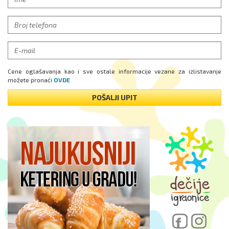
Cene oglašavanja kao i sve ostale informacije vezane za izlistavanje
možete pronaći
OVDE
POŠALJI UPIT