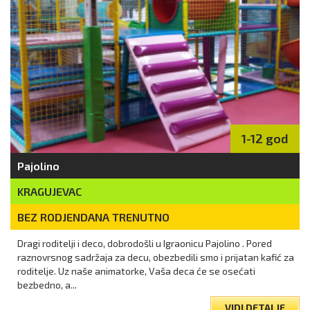
1-12 god
Pajolino
KRAGUJEVAC
BEZ RODJENDANA TRENUTNO
Dragi roditelji i deco, dobrodošli u Igraonicu Pajolino . Pored
raznovrsnog sadržaja za decu, obezbedili smo i prijatan kafić za
roditelje. Uz naše animatorke, Vaša deca će se osećati
bezbedno, a...
VIDI DETALJE