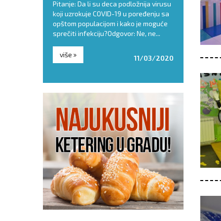
ođendan za
Pitanje: Da li su deca podložnija virusu
remasti i soč
h glavobolja je
koji uzrokuje COVID-19 u poređenju sa
za letnje dan
osluženju. Torta,
opštom populacijom i kako je moguće
prepuni šećer
 za dečije...
sprečiti infekciju?Odgovor: Ne, ne...
Zato - pročitaj
više
više
22/06/2018
11/03/2020