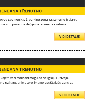
DJENDANA TRENUTNO
ukovog spomenika, 3. parking zona, srazmerno trajanju
ove vrlo posebne dečije oaze smeha i zabave
VIDI DETALJE
DJENDANA TRENUTNO
kojem vaši mališani mogu da se igraju i uživaju.
ne uz haus animatore, imamo opuštajuću zonu za
VIDI DETALJE