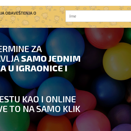
IJA OBAVEŠTENJA O
.
ERMINE ZA
AVLJA
SAMO JEDNIM
A U IGRAONICE I
ESTU KAO I ONLINE
VE TO NA SAMO KLIK