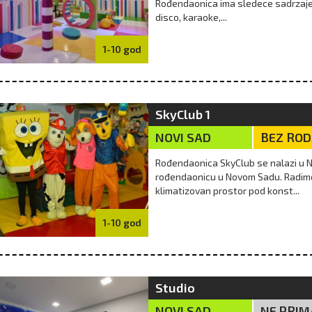
Rođendaonica ima sledece sadrzaje: 
ni sladoledi, poslastice
Igre u pesku su odlična prilika da deca
Niš
disco, karaoke,...
e, ne moraju da budu
imaju vreme za igru napolju, bez
mor
a i veštačkih sastojaka.
obaveza, strukture i elektronike. Bez
toli
te tekst i uživajte u zdr...
obzira da li prave dvorce i zamke od
dec
1-10 god
pe...
v
09/08/2018
više
25/07/2018
SkyClub 1
NOVI SAD
BEZ RO
Rođendaonica SkyClub se nalazi u N
rođendaonicu u Novom Sadu. Radimo 
klimatizovan prostor pod konst...
1-10 god
Studio
NOVI SAD
NE PRIM