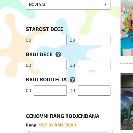
NOVI SAD
STAROST DECE
OD
DO
BROJ DECE
OD
DO
BROJ RODITELJA
OD
DO
CENOVNI RANG RODJENDANA
Rang: