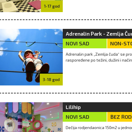
1-17 god
Adrenalin Park - Zemlja Č
NOVI SAD
NON-STO
Adrenalin park „Zemlja čuda“ se pro
raspoređene po težini, dužini i nač
3-18 god
Lilihip
NOVI SAD
BEZ RO
Dečija rodjendaonica 150m2 u jednom