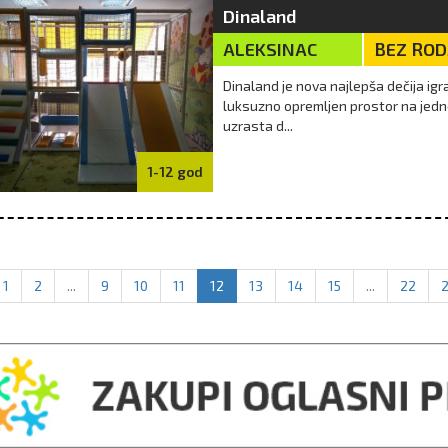
Dinaland
ALEKSINAC
BEZ RO
Dinaland je nova najlepša dečija ig
luksuzno opremljen prostor na jedn
uzrasta d...
1-12 god
1
2
...
9
10
11
12
13
14
15
...
22