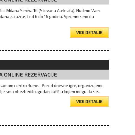
lici Milana Simina 16 (Stevana Aleksića). Nudimo Vam
endana za uzrast od 6 do 16 godina. Spremni smo da
VIDI DETALJE
A ONLINE REZERVACIJE
 u samom centru Rume. Pored dnevne igre, organizujemo
elje smo obezbedili ugodan kafić u kojem mogu da se...
VIDI DETALJE