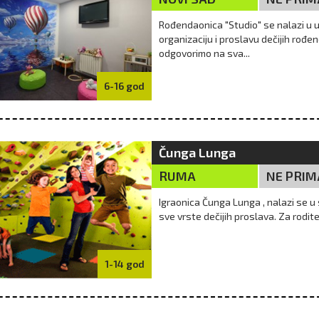
Rođendaonica "Studio" se nalazi u u
organizaciju i proslavu dečijih rođ
odgovorimo na sva...
6-16 god
Čunga Lunga
RUMA
NE PRIM
Igraonica Čunga Lunga , nalazi se
sve vrste dečijih proslava. Za rodit
1-14 god