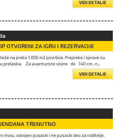
VIDI DETALJE
uda
P OTVORENI ZA IGRU I REZERVACIJE
teže na preko 1.000 m2 površine. Prepreke i sprave su
inu prelaska. Za avanturiste visine do 140 cm , n...
VIDI DETALJE
DJENDANA TRENUTNO
 nivou, odvojen pusacki i ne pusacki deo za roditelje.