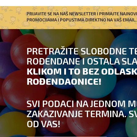
PRIJAVITE SE NA NAŠ NEWSLETTER I PRIMAJTE NAJNOV
PROMOCIJAMA I POPUSTIMA DIREKTNO NA VAŠ EMAIL..
PRETRAŽITE SLOBODNE T
ROĐENDANE I OSTALA SL
KLIKOM I TO BEZ ODLASK
ROĐENDAONICE!
SVI PODACI NA JEDNOM M
ZAKAZIVANJE TERMINA. S
OD VAS!