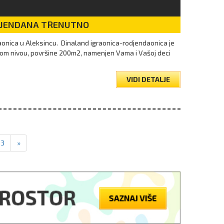
DJENDANA TRENUTNO
raonica u Aleksincu. Dinaland igraonica-rodjendaonica je
om nivou, površine 200m2, namenjen Vama i Vašoj deci
VIDI DETALJE
23
»