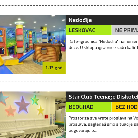
Nedođija
LESKOVAC
NE PRIM
Kafe-igraonica "Nedođija" namenjena
dece. U sklopu igraonice radi i kafić
1-13 god
Star Club Teenage Diskote
BEOGRAD
BEZ RO
Prostor za sve vrste proslava na V
proslava, sagledali smo situacije s
odgovaraju o...