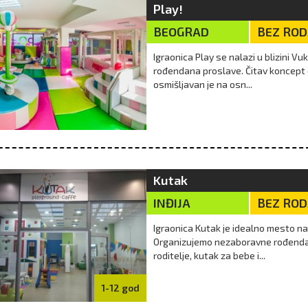
Play!
BEOGRAD
BEZ RO
Igraonica Play se nalazi u blizini V
rođendana proslave. Čitav koncept 
osmišljavan je na osn...
Kutak
INĐIJA
BEZ RO
Igraonica Kutak je idealno mesto na 
Organizujemo nezaboravne rođenda
roditelje, kutak za bebe i...
1-12 god