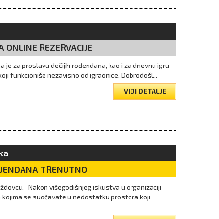
A ONLINE REZERVACIJE
 je za proslavu dečijih rođendana, kao i za dnevnu igru
 koji funkcioniše nezavisno od igraonice. Dobrodošl...
VIDI DETALJE
ka
DJENDANA TRENUTNO
oždovcu. Nakon višegodišnjeg iskustva u organizaciji
a kojima se suočavate u nedostatku prostora koji