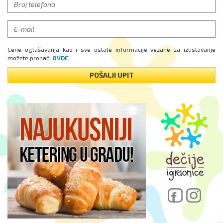
Cene oglašavanja kao i sve ostale informacije vezane za izlistavanje
možete pronaći
OVDE
POŠALJI UPIT