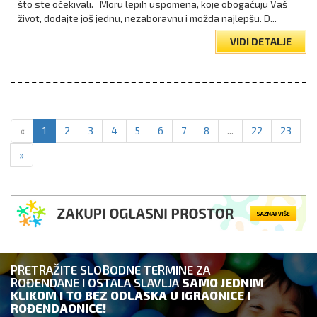
što ste očekivali. Moru lepih uspomena, koje obogaćuju Vaš
život, dodajte još jednu, nezaboravnu i možda najlepšu. D...
VIDI DETALJE
«
1
2
3
4
5
6
7
8
...
22
23
»
PRETRAŽITE SLOBODNE TERMINE ZA
ROĐENDANE I OSTALA SLAVLJA
SAMO JEDNIM
KLIKOM I TO BEZ ODLASKA U IGRAONICE I
ROĐENDAONICE!