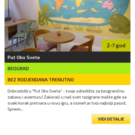
2-7 god
Put Oko Sveta
BEOGRAD
BEZ RODJENDANA TRENUTNO
Dobrodošli u "Put Oko Sveta" - tvoje odredište za bezgraničnu
zabavu i avanturu! Zakorači u naš svet razigrane mašte gde se
svaki korak pretvara u novu igru, a osmeh je tvoj najbolji pasoš.
Spremi...
VIDI DETALJE