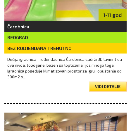
1-11 god
Čarobnica
BEOGRAD
BEZ RODJENDANA TRENUTNO
Dečija igraonica - rođendaonica Čarobnica sadrži 3D lavirint sa
dva nivoa, tobogane, bazen sa lopticama i još mnogo toga.
Igraonica poseduje klimatizovan prostor za igru i opuštanje od
300m2 o...
VIDI DETALJE