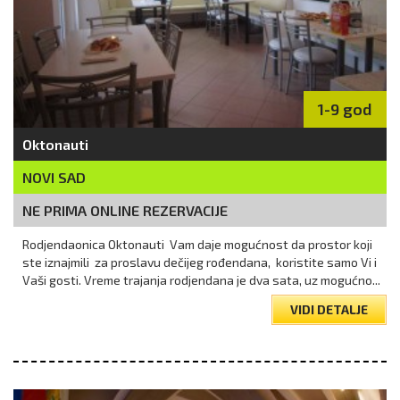
1-9 god
Oktonauti
NOVI SAD
NE PRIMA ONLINE REZERVACIJE
Rodjendaonica Oktonauti Vam daje mogućnost da prostor koji
ste iznajmili za proslavu dečijeg rođendana, koristite samo Vi i
Vaši gosti. Vreme trajanja rodjendana je dva sata, uz mogućno...
VIDI DETALJE