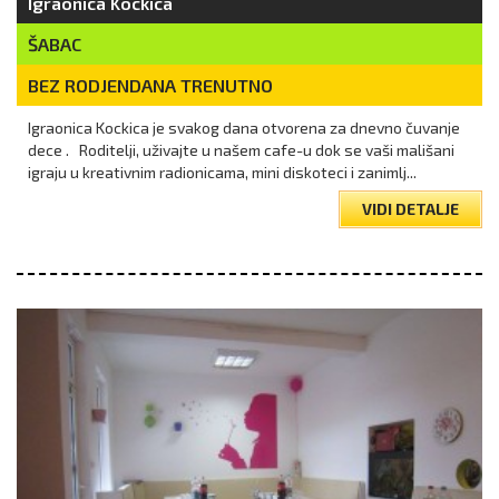
Igraonica Kockica
ŠABAC
BEZ RODJENDANA TRENUTNO
Igraonica Kockica je svakog dana otvorena za dnevno čuvanje
dece . Roditelji, uživajte u našem cafe-u dok se vaši mališani
igraju u kreativnim radionicama, mini diskoteci i zanimlj...
VIDI DETALJE