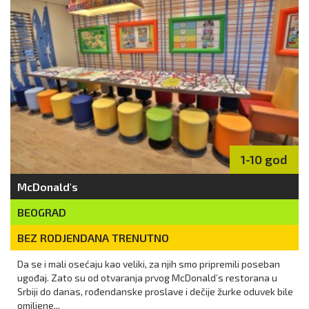
1-10 god
McDonald's
BEOGRAD
BEZ RODJENDANA TRENUTNO
Da se i mali osećaju kao veliki, za njih smo pripremili poseban
ugođaj. Zato su od otvaranja prvog McDonald’s restorana u
Srbiji do danas, rođendanske proslave i dečije žurke oduvek bile
omiljene...