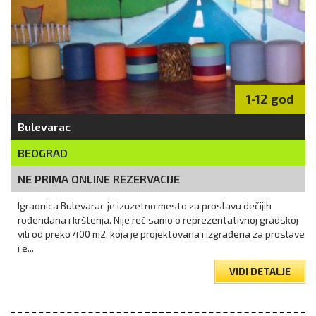
1-12 god
Bulevarac
BEOGRAD
NE PRIMA ONLINE REZERVACIJE
Igraonica Bulevarac je izuzetno mesto za proslavu dečijih
rođendana i krštenja. Nije reč samo o reprezentativnoj gradskoj
vili od preko 400 m2, koja je projektovana i izgrađena za proslave
i e...
VIDI DETALJE