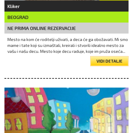
Kliker
BEOGRAD
NE PRIMA ONLINE REZERVACIJE
Mesto na kom će roditelji uživati, a deca će ga obožavati. Mi smo
mame i tate koji su izmaštali, kreirali i stvorili idealno mesto za
vašu i našu decu. Mesto koje decu raduje, koje im pruža oseća...
VIDI DETALJE