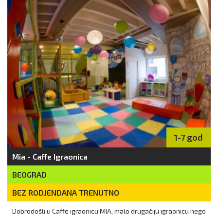
1-7 god
Mia - Caffe Igraonica
BEOGRAD
BEZ RODJENDANA TRENUTNO
Dobrodošli u Caffe igraonicu MIA, malo drugačiju igraonicu nego