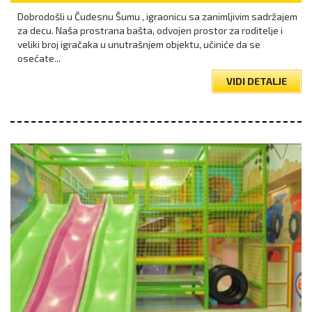
Dobrodošli u Čudesnu Šumu , igraonicu sa zanimljivim sadržajem
za decu. Naša prostrana bašta, odvojen prostor za roditelje i
veliki broj igračaka u unutrašnjem objektu, učiniće da se
osećate...
VIDI DETALJE