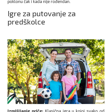
poklonu čak i kada nije rođendan.
Igre za putovanje za
predškolce
Izmišljanje priče:
Klasična igra u kojoj svako od