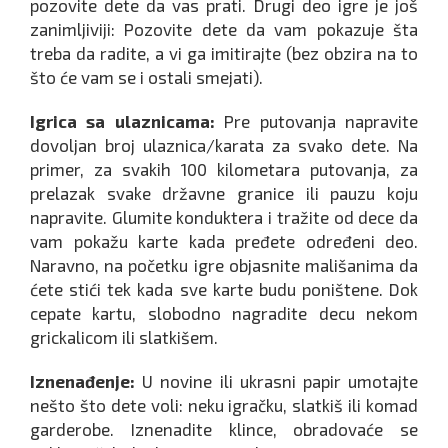
pozovite dete da vas prati. Drugi deo igre je još
zanimljiviji: Pozovite dete da vam pokazuje šta
treba da radite, a vi ga imitirajte (bez obzira na to
što će vam se i ostali smejati).
Igrica sa ulaznicama:
Pre putovanja napravite
dovoljan broj ulaznica/karata za svako dete. Na
primer, za svakih 100 kilometara putovanja, za
prelazak svake državne granice ili pauzu koju
napravite. Glumite konduktera i tražite od dece da
vam pokažu karte kada pređete određeni deo.
Naravno, na početku igre objasnite mališanima da
ćete stići tek kada sve karte budu poništene. Dok
cepate kartu, slobodno nagradite decu nekom
grickalicom ili slatkišem.
Iznenađenje:
U novine ili ukrasni papir umotajte
nešto što dete voli: neku igračku, slatkiš ili komad
garderobe. Iznenadite klince, obradovaće se