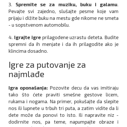
3.
Spremite se za muziku, buku i galamu
.
Pevajte svi zajedno, slušajte pesme koje vam
prijaju i dižite buku na mestu gde nikome ne smeta
- u sopstvenom automobilu.
4.
Igrajte igre
prilagođene uzrastu deteta. Budite
spremni da ih menjate i da ih prilagodite ako je
klincima dosadno.
Igre za putovanje za
najmlađe
Igra oponašanja:
Pozovite decu da vas imitiraju
tako što ćete praviti smešne gestove licem,
rukama i nogama. Na primer, pokušajte da slepite
nos ili lupnete u trbuh tri puta, a zatim vidite da li
dete može da ponovi to isto. Ili napravite niz -
dodirnite nos, pa teme, napumpajte obraze i