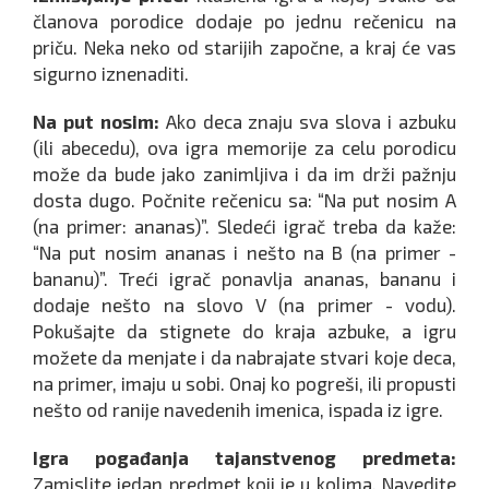
članova porodice dodaje po jednu rečenicu na
priču. Neka neko od starijih započne, a kraj će vas
sigurno iznenaditi.
Na put nosim:
Ako deca znaju sva slova i azbuku
(ili abecedu), ova igra memorije za celu porodicu
može da bude jako zanimljiva i da im drži pažnju
dosta dugo. Počnite rečenicu sa: “Na put nosim A
(na primer: ananas)”. Sledeći igrač treba da kaže:
“Na put nosim ananas i nešto na B (na primer -
bananu)”. Treći igrač ponavlja ananas, bananu i
dodaje nešto na slovo V (na primer - vodu).
Pokušajte da stignete do kraja azbuke, a igru
možete da menjate i da nabrajate stvari koje deca,
na primer, imaju u sobi. Onaj ko pogreši, ili propusti
nešto od ranije navedenih imenica, ispada iz igre.
Igra pogađanja tajanstvenog predmeta:
Zamislite jedan predmet koji je u kolima. Navedite