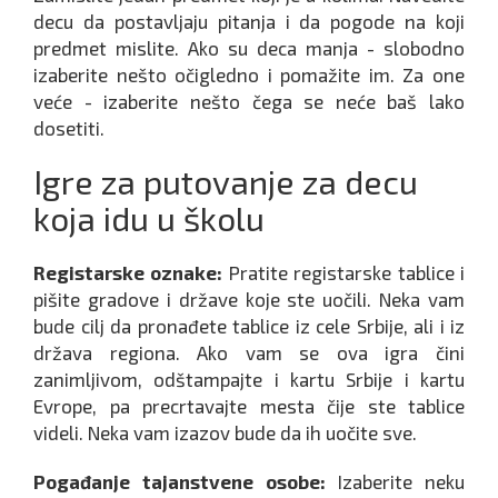
decu da postavljaju pitanja i da pogode na koji
predmet mislite. Ako su deca manja - slobodno
izaberite nešto očigledno i pomažite im. Za one
veće - izaberite nešto čega se neće baš lako
dosetiti.
Igre za putovanje za decu
koja idu u školu
Registarske oznake:
Pratite registarske tablice i
pišite gradove i države koje ste uočili. Neka vam
bude cilj da pronađete tablice iz cele Srbije, ali i iz
država regiona. Ako vam se ova igra čini
zanimljivom, odštampajte i kartu Srbije i kartu
Evrope, pa precrtavajte mesta čije ste tablice
videli. Neka vam izazov bude da ih uočite sve.
Pogađanje tajanstvene osobe:
Izaberite neku