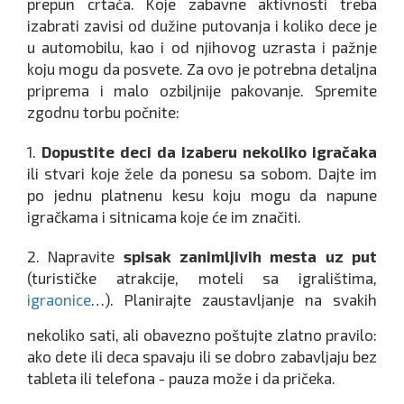
prepun crtaća. Koje zabavne aktivnosti treba
izabrati zavisi od dužine putovanja i koliko dece je
u automobilu, kao i od njihovog uzrasta i pažnje
koju mogu da posvete. Za ovo je potrebna detaljna
priprema i malo ozbiljnije pakovanje. Spremite
zgodnu torbu počnite:
1.
Dopustite deci da izaberu nekoliko igračaka
ili stvari koje žele da ponesu sa sobom. Dajte im
po jednu platnenu kesu koju mogu da napune
igračkama i sitnicama koje će im značiti.
2. Napravite
spisak zanimljivih mesta uz put
(turističke atrakcije, moteli sa igralištima,
igraonice
…). Planirajte zaustavljanje na svakih
nekoliko sati, ali obavezno poštujte zlatno pravilo:
ako dete ili deca spavaju ili se dobro zabavljaju bez
tableta ili telefona - pauza može i da pričeka.