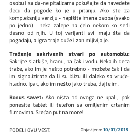
osobu i sa da-ne pitalicama pokušajte da navedete
decu da pogode ko je u pitanju. Ako ste za
kompleksniju verziju - napišite imena osoba (svako
po jedno) i neka zalepe na čelo nekom ko sedi
desno od njih. U toj varijanti svi imaju šta da
pogađaju, a igra traje duže i zanimljivija je.
Traženje sakrivenih stvari po automoblu:
Sakrijte slatkiše, hranu, pa čak i vodu. Neka ih deca
traže, ako im je nešto potrebno - možete čak i da
im signalizirate da li su blizu ili daleko sa vruće-
hladno. Ipak, ako im nešto jako treba, dajte im.
Bonus savet:
Ako ništa od ovoga ne upali, ipak
ponesite tablet ili telefon sa omiljenim crtanim
filmovima. Srećan put na more!
PODELI OVU VEST:
Objavljeno:
10/07/2018