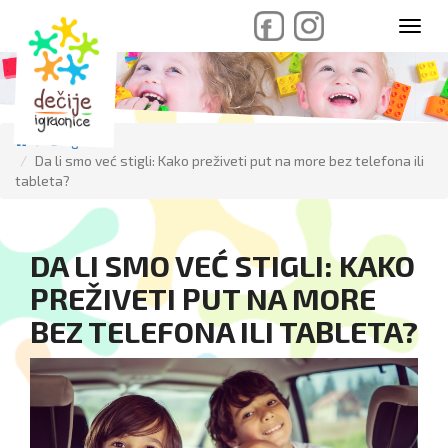
skip
Toggl
to
navig
content
Blog
Da li smo već stigli: Kako preživeti put na more bez telefona ili
tableta?
DA LI SMO VEĆ STIGLI: KAKO
PREŽIVETI PUT NA MORE
BEZ TELEFONA ILI TABLETA?