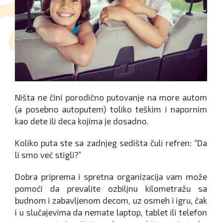
Ništa ne čini porodično putovanje na more autom
(a posebno autoputem) toliko teškim i napornim
kao dete ili deca kojima je dosadno.
Koliko puta ste sa zadnjeg sedišta čuli refren: “Da
li smo već stigli?”
Dobra priprema i spretna organizacija vam može
pomoći da prevalite ozbiljnu kilometražu sa
budnom i zabavljenom decom, uz osmeh i igru, čak
i u slučajevima da nemate laptop, tablet ili telefon