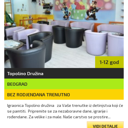
1-12 god
Topolino Družina
BEOGRAD
BEZ RODJENDANA TRENUTNO
Igraonica Topolino družina za Vaše trenutke iz detinjstva koji će
se pamtiti. Pripremite se za nezaboravne dane, igrarije i
rođendane. Za velike i za male. Naše carstvo se prostire...
VIDI DETALJE