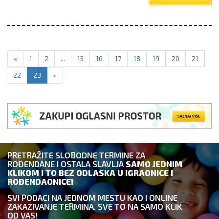
«
1
2
...
15
16
17
18
19
20
21
22
23
»
PRETRAŽITE SLOBODNE TERMINE ZA
ROĐENDANE I OSTALA SLAVLJA
SAMO JEDNIM
KLIKOM I TO BEZ ODLASKA U IGRAONICE I
ROĐENDAONICE!
SVI PODACI NA JEDNOM MESTU KAO I ONLINE
ZAKAZIVANJE TERMINA. SVE TO NA SAMO KLIK
OD VAS!