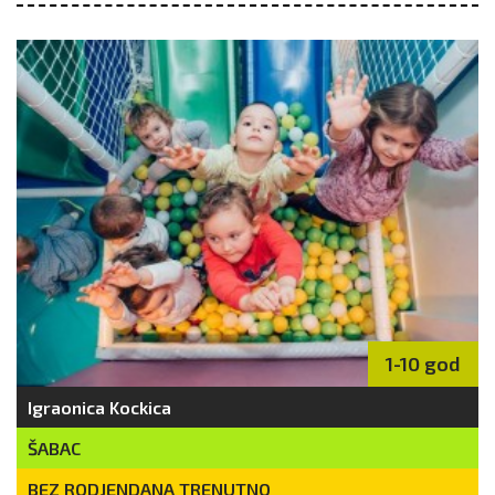
1-10 god
Igraonica Kockica
ŠABAC
BEZ RODJENDANA TRENUTNO