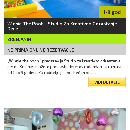
1-9 god
Winnie The Pooh - Studio Za Kreativno Odrastanje
Dece
ZRENJANIN
NE PRIMA ONLINE REZERVACIJE
,,Winnie the pooh " predstavlja Studio za kreativno odrastanje
dece. Kod nas možete proslaviti detetov rođendan , za uzrast
od 1 do 9 godina. Za roditelje je obezbeđen prija...
VIDI DETALJE