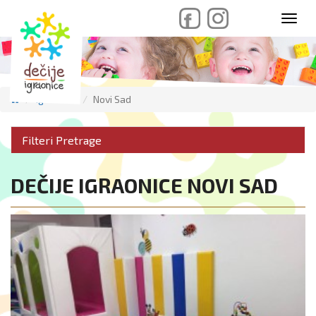
skip
Toggl
to
navig
content
Igraonice
Novi Sad
Filteri Pretrage
DEČIJE IGRAONICE NOVI SAD