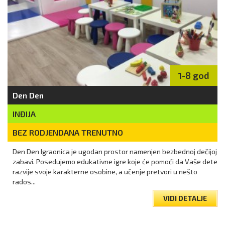
1-8 god
Den Den
INĐIJA
BEZ RODJENDANA TRENUTNO
Den Den Igraonica je ugodan prostor namenjen bezbednoj dečijoj
zabavi. Posedujemo edukativne igre koje će pomoći da Vaše dete
razvije svoje karakterne osobine, a učenje pretvori u nešto
rados...
VIDI DETALJE