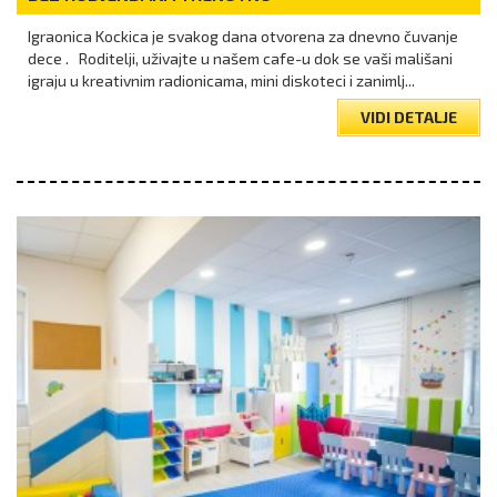
Igraonica Kockica je svakog dana otvorena za dnevno čuvanje
dece . Roditelji, uživajte u našem cafe-u dok se vaši mališani
igraju u kreativnim radionicama, mini diskoteci i zanimlj...
VIDI DETALJE