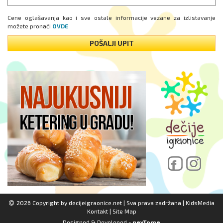
Cene oglašavanja kao i sve ostale informacije vezane za izlistavanje
možete pronaći
OVDE
POŠALJI UPIT
2026 Copyright by
decijeigraonice.net
| Sva prava zadržana |
KidsMedia
Kontakt
|
Site Map
Designed & Developed -
nexTome