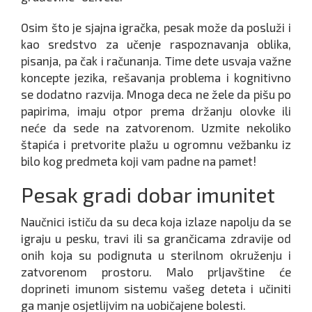
Osim što je sjajna igračka, pesak može da posluži i
kao sredstvo za učenje raspoznavanja oblika,
pisanja, pa čak i računanja. Time dete usvaja važne
koncepte jezika, rešavanja problema i kognitivno
se dodatno razvija. Mnoga deca ne žele da pišu po
papirima, imaju otpor prema držanju olovke ili
neće da sede na zatvorenom. Uzmite nekoliko
štapića i pretvorite plažu u ogromnu vežbanku iz
bilo kog predmeta koji vam padne na pamet!
Pesak gradi dobar imunitet
Naučnici ističu da su deca koja izlaze napolju da se
igraju u pesku, travi ili sa grančicama zdravije od
onih koja su podignuta u sterilnom okruženju i
zatvorenom prostoru. Malo prljavštine će
doprineti imunom sistemu vašeg deteta i učiniti
ga manje osjetlijvim na uobičajene bolesti.