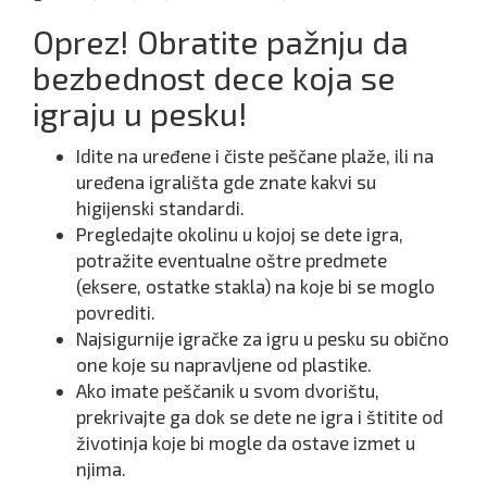
Oprez! Obratite pažnju da
bezbednost dece koja se
igraju u pesku!
Idite na uređene i čiste peščane plaže, ili na
uređena igrališta gde znate kakvi su
higijenski standardi.
Pregledajte okolinu u kojoj se dete igra,
potražite eventualne oštre predmete
(eksere, ostatke stakla) na koje bi se moglo
povrediti.
Najsigurnije igračke za igru u pesku su obično
one koje su napravljene od plastike.
Ako imate peščanik u svom dvorištu,
prekrivajte ga dok se dete ne igra i štitite od
životinja koje bi mogle da ostave izmet u
njima.