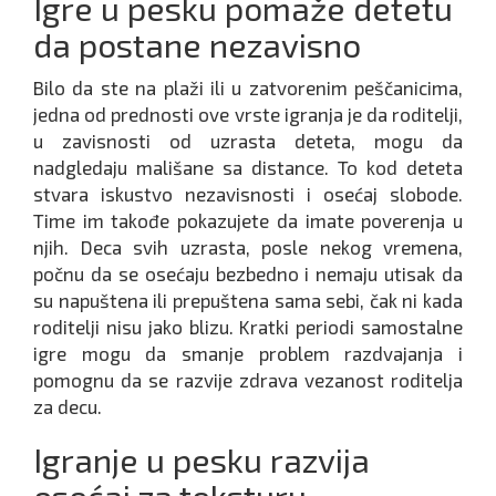
Igre u pesku pomaže detetu
da postane nezavisno
Bilo da ste na plaži ili u zatvorenim peščanicima,
jedna od prednosti ove vrste igranja je da roditelji,
u zavisnosti od uzrasta deteta, mogu da
nadgledaju mališane sa distance. To kod deteta
stvara iskustvo nezavisnosti i osećaj slobode.
Time im takođe pokazujete da imate poverenja u
njih. Deca svih uzrasta, posle nekog vremena,
počnu da se osećaju bezbedno i nemaju utisak da
su napuštena ili prepuštena sama sebi, čak ni kada
roditelji nisu jako blizu. Kratki periodi samostalne
igre mogu da smanje problem razdvajanja i
pomognu da se razvije zdrava vezanost roditelja
za decu.
Igranje u pesku razvija
osećaj za teksturu