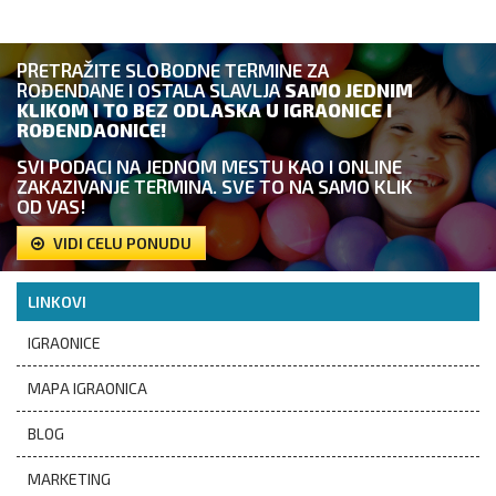
PRETRAŽITE SLOBODNE TERMINE ZA
ROĐENDANE I OSTALA SLAVLJA
SAMO JEDNIM
KLIKOM I TO BEZ ODLASKA U IGRAONICE I
ROĐENDAONICE!
SVI PODACI NA JEDNOM MESTU KAO I ONLINE
ZAKAZIVANJE TERMINA. SVE TO NA SAMO KLIK
OD VAS!
VIDI CELU PONUDU
LINKOVI
IGRAONICE
MAPA IGRAONICA
BLOG
MARKETING
VAŠA IGRAONICA NA NAŠEM SITE-U?