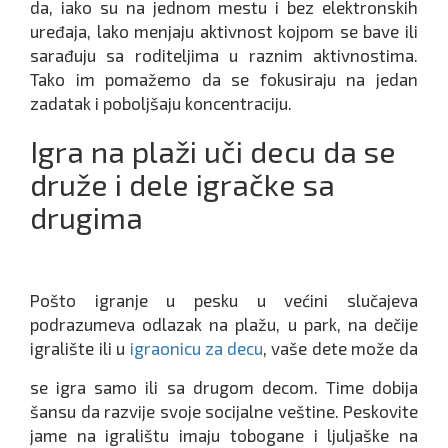
da, iako su na jednom mestu i bez elektronskih
uređaja, lako menjaju aktivnost kojpom se bave ili
sarađuju sa roditeljima u raznim aktivnostima.
Tako im pomažemo da se fokusiraju na jedan
zadatak i poboljšaju koncentraciju.
Igra na plaži uči decu da se
druže i dele igračke sa
drugima
Pošto igranje u pesku u većini slučajeva
podrazumeva odlazak na plažu, u park, na dečije
igralište ili u
igraonicu za decu
, vaše dete može da
se igra samo ili sa drugom decom. Time dobija
šansu da razvije svoje socijalne veštine. Peskovite
jame na igralištu imaju tobogane i ljuljaške na