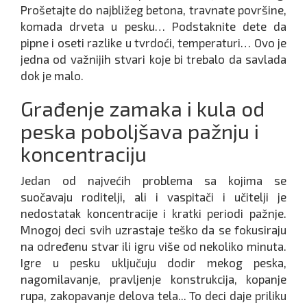
Prošetajte do najbližeg betona, travnate površine,
komada drveta u pesku… Podstaknite dete da
pipne i oseti razlike u tvrdoći, temperaturi… Ovo je
jedna od važnijih stvari koje bi trebalo da savlada
dok je malo.
Građenje zamaka i kula od
peska poboljšava pažnju i
koncentraciju
Jedan od najvećih problema sa kojima se
suočavaju roditelji, ali i vaspitači i učitelji je
nedostatak koncentracije i kratki periodi pažnje.
Mnogoj deci svih uzrastaje teško da se fokusiraju
na određenu stvar ili igru više od nekoliko minuta.
Igre u pesku uključuju dodir mekog peska,
nagomilavanje, pravljenje konstrukcija, kopanje
rupa, zakopavanje delova tela... To deci daje priliku