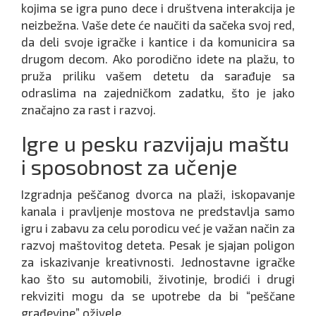
kojima se igra puno dece i društvena interakcija je
neizbežna. Vaše dete će naučiti da sačeka svoj red,
da deli svoje igračke i kantice i da komunicira sa
drugom decom. Ako porodično idete na plažu, to
pruža priliku vašem detetu da sarađuje sa
odraslima na zajedničkom zadatku, što je jako
značajno za rast i razvoj.
Igre u pesku razvijaju maštu
i sposobnost za učenje
Izgradnja peščanog dvorca na plaži, iskopavanje
kanala i pravljenje mostova ne predstavlja samo
igru i zabavu za celu porodicu već je važan način za
razvoj maštovitog deteta. Pesak je sjajan poligon
za iskazivanje kreativnosti. Jednostavne igračke
kao što su automobili, životinje, brodići i drugi
rekviziti mogu da se upotrebe da bi “peščane
građevine” oživele.