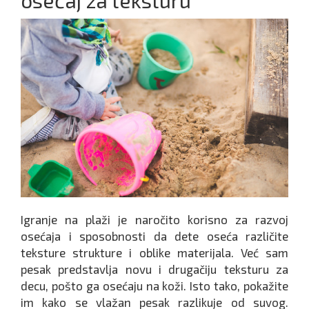
Igranje na plaži je naročito korisno za razvoj
osećaja i sposobnosti da dete oseća različite
teksture strukture i oblike materijala. Već sam
pesak predstavlja novu i drugačiju teksturu za
decu, pošto ga osećaju na koži. Isto tako, pokažite
im kako se vlažan pesak razlikuje od suvog.