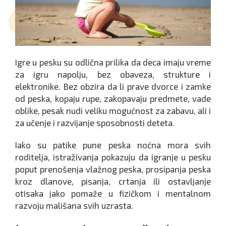
Igre u pesku su odlična prilika da deca imaju vreme
za igru napolju, bez obaveza, strukture i
elektronike. Bez obzira da li prave dvorce i zamke
od peska, kopaju rupe, zakopavaju predmete, vade
oblike, pesak nudi veliku mogućnost za zabavu, ali i
za učenje i razvijanje sposobnosti deteta.
Iako su patike pune peska noćna mora svih
roditelja, istraživanja pokazuju da igranje u pesku
poput prenošenja vlažnog peska, prosipanja peska
kroz dlanove, pisanja, crtanja ili ostavljanje
otisaka jako pomaže u fizičkom i mentalnom
razvoju mališana svih uzrasta.