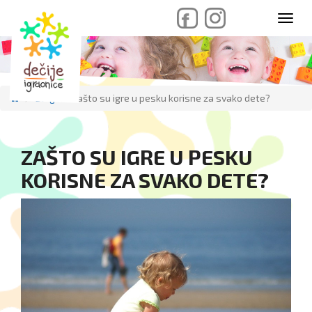
skip
Toggl
to
navig
content
Blog
Zašto su igre u pesku korisne za svako dete?
ZAŠTO SU IGRE U PESKU
KORISNE ZA SVAKO DETE?