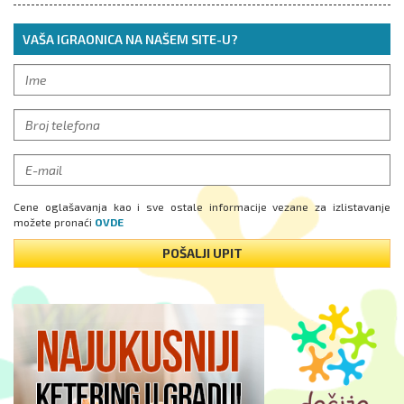
Cene oglašavanja kao i sve ostale informacije vezane za izlistavanje
možete pronaći
OVDE
POŠALJI UPIT