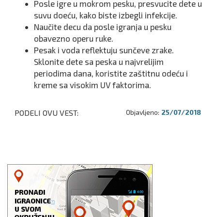
Posle igre u mokrom pesku, presvucite dete u
suvu doeću, kako biste izbegli infekcije.
Naučite decu da posle igranja u pesku
obavezno operu ruke.
Pesak i voda reflektuju sunčeve zrake.
Sklonite dete sa peska u najvrelijim
periodima dana, koristite zaštitnu odeću i
kreme sa visokim UV faktorima.
PODELI OVU VEST:
Objavljeno:
25/07/2018