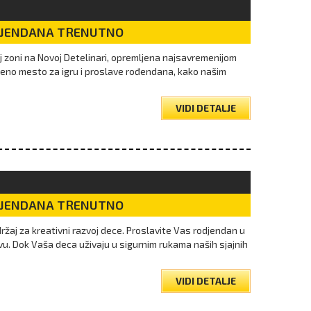
DJENDANA TRENUTNO
oj zoni na Novoj Detelinari, opremljena najsavremenijom
jeno mesto za igru i proslave rođendana, kako našim
VIDI DETALJE
DJENDANA TRENUTNO
žaj za kreativni razvoj dece. Proslavite Vas rodjendan u
vu. Dok Vaša deca uživaju u sigurnim rukama naših sjajnih
VIDI DETALJE