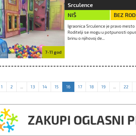
Srculence
NIŠ
BEZ RO
Igraonica Srculence je pravo mesto 
Roditelji se mogu u potpunosti opus
brinu o njihovoj de...
7-11 god
1
2
...
13
14
15
16
17
18
19
...
22