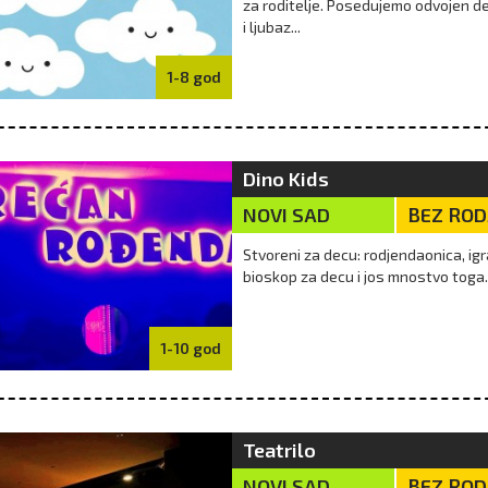
za roditelje. Posedujemo odvojen de
ni sladoledi, poslastice
Igre u pesku su odlična prilika da deca
Niš
i ljubaz...
e, ne moraju da budu
imaju vreme za igru napolju, bez
mor
a i veštačkih sastojaka.
obaveza, strukture i elektronike. Bez
toli
te tekst i uživajte u zdr...
obzira da li prave dvorce i zamke od
dec
1-8 god
pe...
v
09/08/2018
više
25/07/2018
Dino Kids
NOVI SAD
BEZ RO
Stvoreni za decu: rodjendaonica, ig
bioskop za decu i jos mnostvo toga.
1-10 god
Teatrilo
NOVI SAD
BEZ RO