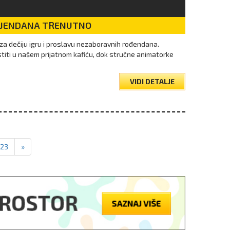
DJENDANA TRENUTNO
za dečiju igru i proslavu nezaboravnih rođendana.
titi u našem prijatnom kafiću, dok stručne animatorke
VIDI DETALJE
23
»