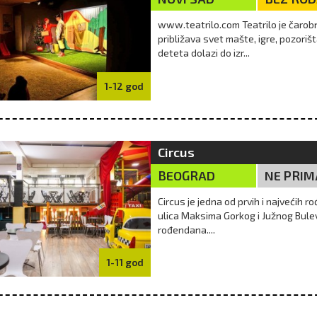
www.teatrilo.com Teatrilo je čarob
približava svet mašte, igre, pozori
deteta dolazi do izr...
1-12 god
Circus
BEOGRAD
NE PRIM
Circus je jedna od prvih i najvećih
ulica Maksima Gorkog i Južnog Bulev
rođendana....
1-11 god