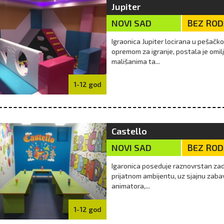
Jupiter
NOVI SAD
BEZ RO
Igraonica Jupiter locirana u pešačk
opremom za igranje, postala je omil
mališanima ta...
1-12 god
Castello
NOVI SAD
BEZ RO
Igaronica poseduje raznovrstan zadr
prijatnom ambijentu, uz sjajnu zaba
animatora,...
1-12 god