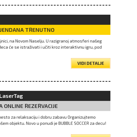
DJENDANA TRENUTNO
ajnici, na Novom Naselju. U razigranoj atmosferi našeg
a će se istraživati i učiti kroz interaktivnu igru, pod
VIDI DETALJE
 LaserTag
A ONLINE REZERVACIJE
mesto za relaksaciju i dobru zabavu Organizujtemo
ašem objektu. Novo u ponudi je BUBBLE SOCCER za decu!