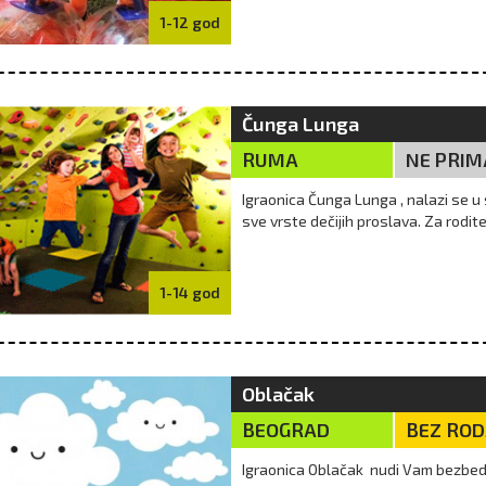
1-12 god
Čunga Lunga
RUMA
NE PRIM
Igraonica Čunga Lunga , nalazi se
sve vrste dečijih proslava. Za rodit
1-14 god
Oblačak
BEOGRAD
BEZ RO
Igraonica Oblačak nudi Vam bezbeda