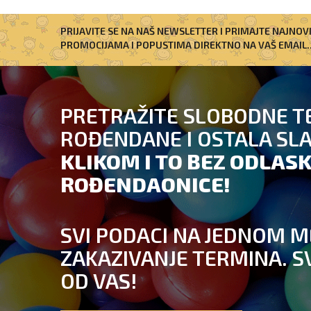
PRIJAVITE SE NA NAŠ NEWSLETTER I PRIMAJTE NAJNOV
PROMOCIJAMA I POPUSTIMA DIREKTNO NA VAŠ EMAIL..
PRETRAŽITE SLOBODNE T
ROĐENDANE I OSTALA SL
KLIKOM I TO BEZ ODLASK
ROĐENDAONICE!
SVI PODACI NA JEDNOM M
ZAKAZIVANJE TERMINA. S
OD VAS!