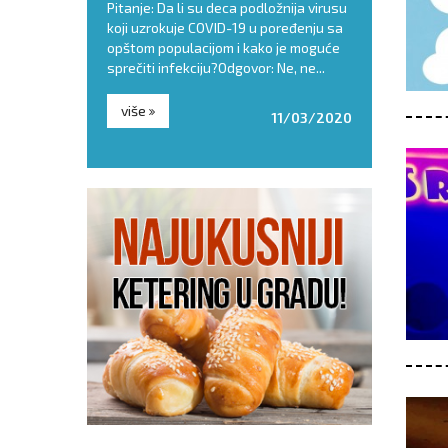
ođendan za
Pitanje: Da li su deca podložnija virusu
remasti i soč
h glavobolja je
koji uzrokuje COVID-19 u poređenju sa
za letnje dan
osluženju. Torta,
opštom populacijom i kako je moguće
prepuni šećer
 za dečije...
sprečiti infekciju?Odgovor: Ne, ne...
Zato - pročitaj
više
više
22/06/2018
11/03/2020