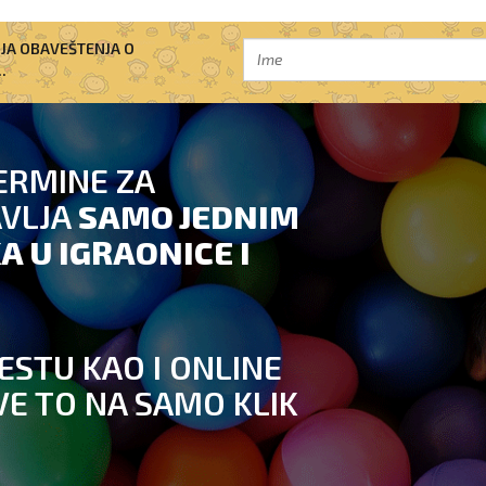
IJA OBAVEŠTENJA O
.
ERMINE ZA
AVLJA
SAMO JEDNIM
A U IGRAONICE I
ESTU KAO I ONLINE
VE TO NA SAMO KLIK