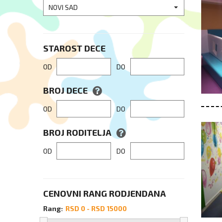
NOVI SAD
STAROST DECE
OD
DO
BROJ DECE
OD
DO
BROJ RODITELJA
OD
DO
CENOVNI RANG RODJENDANA
Rang: