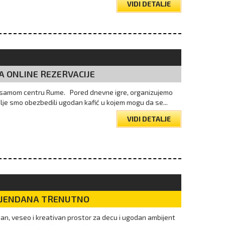
VIDI DETALJE
A ONLINE REZERVACIJE
 u samom centru Rume. Pored dnevne igre, organizujemo
elje smo obezbedili ugodan kafić u kojem mogu da se...
VIDI DETALJE
DJENDANA TRENUTNO
n, veseo i kreativan prostor za decu i ugodan ambijent