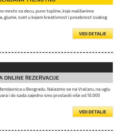
no mesto za decu, puno topline, koje mališanima
šta, glume, svet u kojem kreativnost i posebnost svakog
VIDI DETALJE
A ONLINE REZERVACIJE
 rođendaonica u Beogradu. Nalazimo se na Vračaru, na uglu
ara i do sada zajedno smo proslavili više od 10.000
VIDI DETALJE