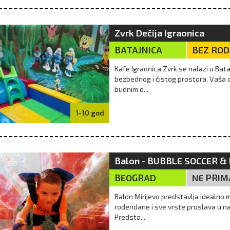
Zvrk Dečija Igraonica
BATAJNICA
BEZ RO
Kafe Igraonica Zvrk se nalazi u Bat
bezbednog i čistog prostora, Vaša dec
budnim o...
1-10 god
Balon - BUBBLE SOCCER &
BEOGRAD
NE PRIM
Balon Mirijevo predstavlja idealno 
rođendane i sve vrste proslava u n
Predsta...