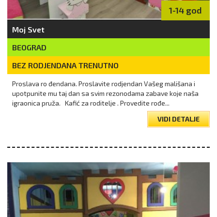
1-14 god
Moj Svet
BEOGRAD
BEZ RODJENDANA TRENUTNO
Proslava ro đendana. Proslavite rodjendan Vašeg mališana i
upotpunite mu taj dan sa svim rezonodama zabave koje naša
igraonica pruža. Kafić za roditelje . Provedite rođe...
VIDI DETALJE