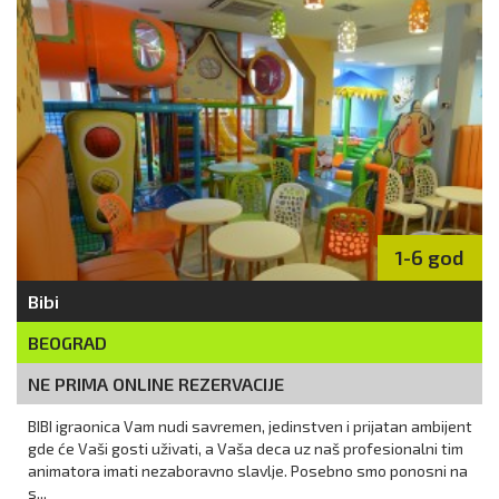
1-6 god
Bibi
BEOGRAD
NE PRIMA ONLINE REZERVACIJE
BIBI igraonica Vam nudi savremen, jedinstven i prijatan ambijent
gde će Vaši gosti uživati, a Vaša deca uz naš profesionalni tim
animatora imati nezaboravno slavlje. Posebno smo ponosni na
s...