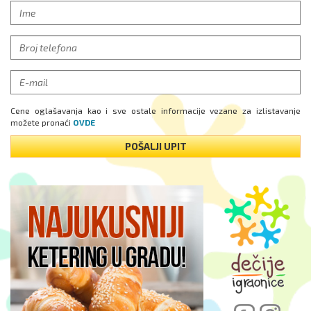
Cene oglašavanja kao i sve ostale informacije vezane za izlistavanje
možete pronaći
OVDE
POŠALJI UPIT