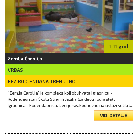
1-11 god
Zemlja Čarolija
VRBAS
BEZ RODJENDANA TRENUTNO
"Zemlja Čarolija" je kompleks koji obuhvata Igraonicu -
Rođendaonicu i Školu Stranih Jezika (za decu i odrasle) .
Igraonica - Rođendaonica. Deci je svakodnevno na usluzi veliki l...
VIDI DETALJE