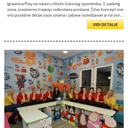
Igraonica Play se nalazi u blizini Vukovog spomenika, 3. parking
zona, srazmerno trajanju rođendana proslave. Čitav koncept ove
vrlo posebne dečije oaze smeha i zabave osmišljavan je na osn...
VIDI DETALJE