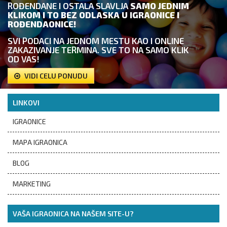
ROĐENDANE I OSTALA SLAVLJA
SAMO JEDNIM
KLIKOM I TO BEZ ODLASKA U IGRAONICE I
ROĐENDAONICE!
SVI PODACI NA JEDNOM MESTU KAO I ONLINE
ZAKAZIVANJE TERMINA. SVE TO NA SAMO KLIK
OD VAS!
VIDI CELU PONUDU
LINKOVI
IGRAONICE
MAPA IGRAONICA
BLOG
MARKETING
VAŠA IGRAONICA NA NAŠEM SITE-U?