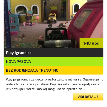
1-18 god
Play Igraonica
NOVA PAZOVA
BEZ RODJENDANA TRENUTNO
Play je Igraonica za decu i prostor za iznajmljivanje. Organizujemo
rođendane i ostale proslave. Prijatan kafić i bašta, upotpuniće
lep doživljaj i roditeljima koji mogu da se opuste, do...
VIDI DETALJE