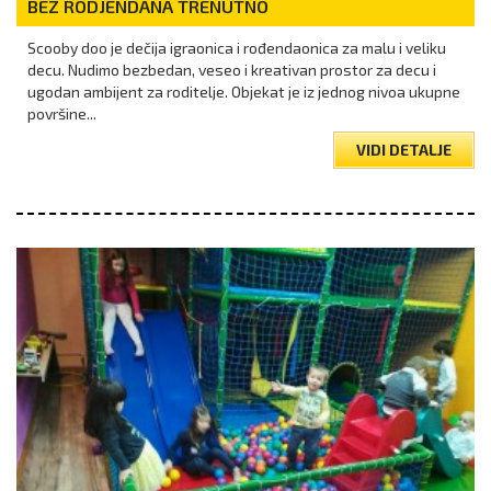
BEZ RODJENDANA TRENUTNO
Scooby doo je dečija igraonica i rođendaonica za malu i veliku
decu. Nudimo bezbedan, veseo i kreativan prostor za decu i
ugodan ambijent za roditelje. Objekat je iz jednog nivoa ukupne
površine...
VIDI DETALJE