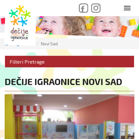
skip
Toggl
to
navig
content
Igraonice
Novi Sad
Filteri Pretrage
DEČIJE IGRAONICE NOVI SAD