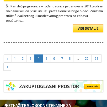
Šir Kan dečija igraonica – rođendaonica je osnovana 2011. godine
sa namerom da pruži uslugu profesionalne brige o deci. Zauzima
400m² kvalitetnog klimatizovanog prostora za zabavu i
opuštanje,...
VIDI DETALJE
«
1
2
3
4
5
6
7
8
...
22
23
»
PRETRAŽITE SLOBODNE TERMINE ZA