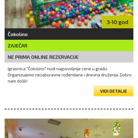
3-10 god
Čokolino
ZAJEČAR
NE PRIMA ONLINE REZERVACIJE
Igraonica "Čokolino" nudi najpovoljnije cene u gradu.
Organizujemo nezaboravne rođendane i dnevna druženja. Dobro
nam došli!
VIDI DETALJE