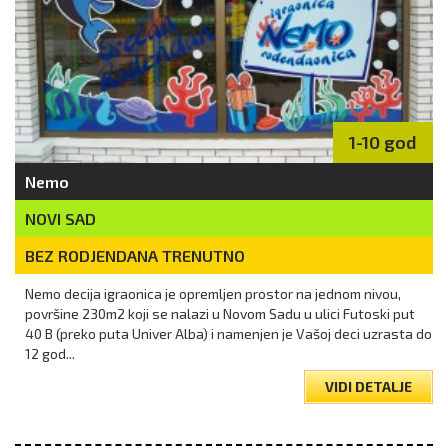
1-10 god
Nemo
NOVI SAD
BEZ RODJENDANA TRENUTNO
Nemo decija igraonica je opremljen prostor na jednom nivou,
površine 230m2 koji se nalazi u Novom Sadu u ulici Futoski put
40 B (preko puta Univer Alba) i namenjen je Vašoj deci uzrasta do
12 god...
VIDI DETALJE