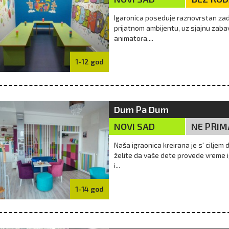
Igaronica poseduje raznovrstan zadr
prijatnom ambijentu, uz sjajnu zaba
animatora,...
1-12 god
Dum Pa Dum
NOVI SAD
NE PRIM
Naša igraonica kreirana je s' ciljem 
želite da vaše dete provede vreme 
i...
1-14 god