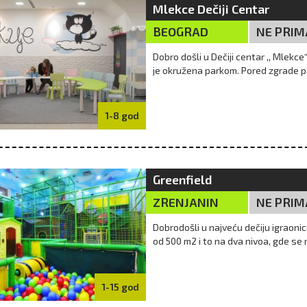
Mlekce Dečiji Centar
BEOGRAD
NE PRIM
Dobro došli u Dečiji centar ,, Mlekce
je okružena parkom. Pored zgrade po
1-8 god
Greenfield
ZRENJANIN
NE PRIM
Dobrodošli u najveću dečiju igraoni
od 500 m2 i to na dva nivoa, gde se m
1-15 god