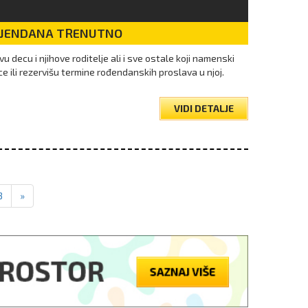
DJENDANA TRENUTNO
vu decu i njihove roditelje ali i sve ostale koji namenski
e ili rezervišu termine rođendanskih proslava u njoj.
VIDI DETALJE
3
»