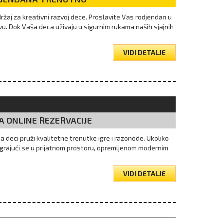
žaj za kreativni razvoj dece. Proslavite Vas rodjendan u
vu. Dok Vaša deca uživaju u sigurnim rukama naših sjajnih
VIDI DETALJE
A ONLINE REZERVACIJE
da deci pruži kvalitetne trenutke igre i razonode. Ukoliko
igrajući se u prijatnom prostoru, opremljenom modernim
VIDI DETALJE