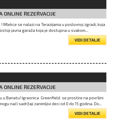
A ONLINE REZERVACIJE
“ ! Mlekce se nalazi na Terazijama u poslovnoj zgradi, koja
stoji javna garaža koja je dostupna u svakom...
VIDI DETALJE
A ONLINE REZERVACIJE
cu u Banatu! Igraonica Greenfield se prostire na površini
ogu naći sadržaji zanimljivi deci od 0 do 15 godina. Do...
VIDI DETALJE