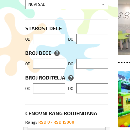
NOVI SAD
STAROST DECE
OD
DO
BROJ DECE
OD
DO
BROJ RODITELJA
OD
DO
CENOVNI RANG RODJENDANA
Rang: