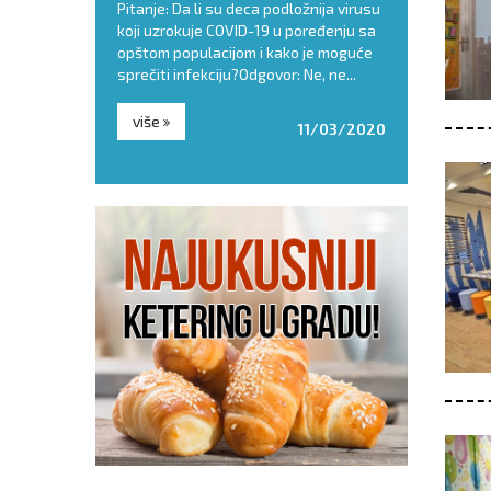
ođendan za
Pitanje: Da li su deca podložnija virusu
remasti i soč
h glavobolja je
koji uzrokuje COVID-19 u poređenju sa
za letnje dan
osluženju. Torta,
opštom populacijom i kako je moguće
prepuni šećer
 za dečije...
sprečiti infekciju?Odgovor: Ne, ne...
Zato - pročitaj
više
više
22/06/2018
11/03/2020