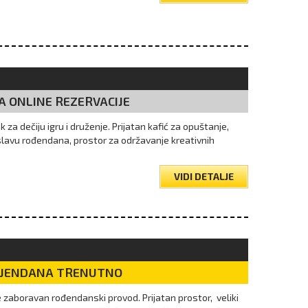
A ONLINE REZERVACIJE
k za dečiju igru i druženje. Prijatan kafić za opuštanje,
lavu rođendana, prostor za održavanje kreativnih
VIDI DETALJE
DJENDANA TRENUTNO
aboravan rođendanski provod. Prijatan prostor, veliki