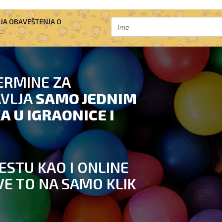
IJA OBAVEŠTENJA O
.
ERMINE ZA
AVLJA
SAMO JEDNIM
A U IGRAONICE I
ESTU KAO I ONLINE
VE TO NA SAMO KLIK