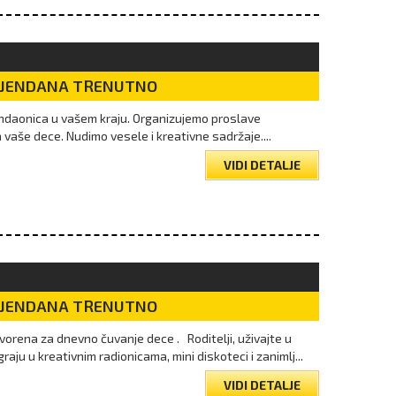
DJENDANA TRENUTNO
đendaonica u vašem kraju. Organizujemo proslave
vaše dece. Nudimo vesele i kreativne sadržaje....
VIDI DETALJE
DJENDANA TRENUTNO
vorena za dnevno čuvanje dece . Roditelji, uživajte u
aju u kreativnim radionicama, mini diskoteci i zanimlj...
VIDI DETALJE