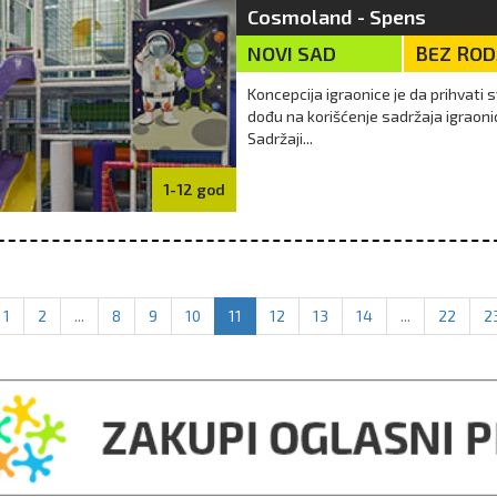
Cosmoland - Spens
NOVI SAD
BEZ RO
Koncepcija igraonice je da prihvati s
dođu na korišćenje sadržaja igraonic
Sadržaji...
1-12 god
1
2
...
8
9
10
11
12
13
14
...
22
2