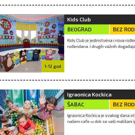
Kids Club
BEOGRAD
BEZ RO
Kids Club je jedinstvena i nova ro
rođendana i drugih važnih događaja 
1-12 god
Igraonica Kockica
ŠABAC
BEZ RO
Igraonica Kockica je svakog dana ot
našem cafe-u dok se vaši mališani igr