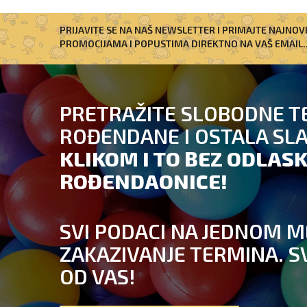
PRIJAVITE SE NA NAŠ NEWSLETTER I PRIMAJTE NAJNOV
PROMOCIJAMA I POPUSTIMA DIREKTNO NA VAŠ EMAIL..
PRETRAŽITE SLOBODNE T
ROĐENDANE I OSTALA SL
KLIKOM I TO BEZ ODLASK
ROĐENDAONICE!
SVI PODACI NA JEDNOM M
ZAKAZIVANJE TERMINA. S
OD VAS!