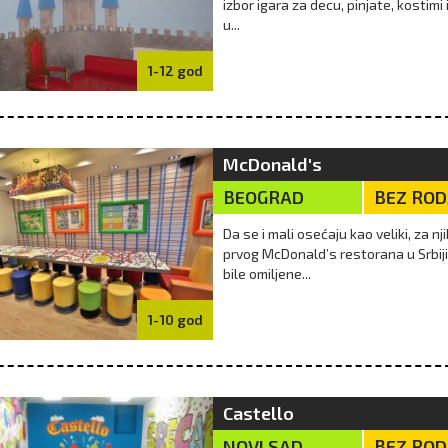
izbor igara za decu, pinjate, kostim
ni sladoledi, poslastice
Igre u pesku su odlična prilika da deca
Niš
u...
e, ne moraju da budu
imaju vreme za igru napolju, bez
mor
a i veštačkih sastojaka.
obaveza, strukture i elektronike. Bez
toli
te tekst i uživajte u zdr...
obzira da li prave dvorce i zamke od
dec
1-12 god
pe...
v
09/08/2018
više
25/07/2018
McDonald's
BEOGRAD
BEZ RO
Da se i mali osećaju kao veliki, za 
prvog McDonald’s restorana u Srbij
bile omiljene...
1-10 god
Castello
NOVI SAD
BEZ RO