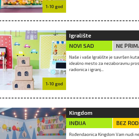
1-10 god
Igralište
NOVI SAD
NE PRIM
Naše i vaše Igralište je savršen kuta
idealno mesto za nezaboravnu pros
radionica i igranj...
1-10 god
Kingdom
INĐIJA
BEZ RO
Rođendaonica Kingdom Vam nudi ne z