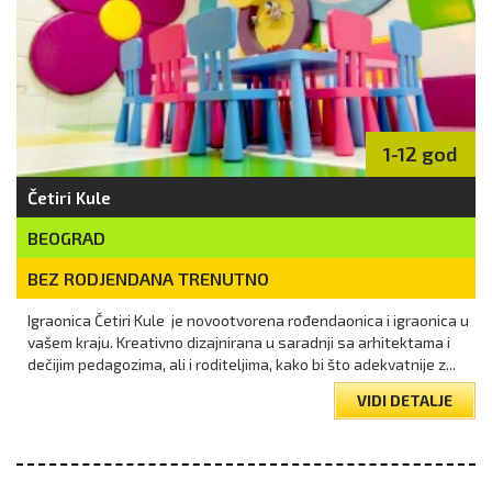
1-12 god
Četiri Kule
BEOGRAD
BEZ RODJENDANA TRENUTNO
Igraonica Četiri Kule je novootvorena rođendaonica i igraonica u
vašem kraju. Kreativno dizajnirana u saradnji sa arhitektama i
dečijim pedagozima, ali i roditeljima, kako bi što adekvatnije z...
VIDI DETALJE