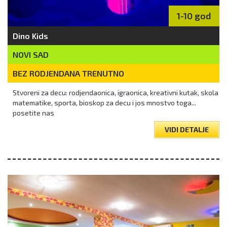
1-10 god
Dino Kids
NOVI SAD
BEZ RODJENDANA TRENUTNO
Stvoreni za decu: rodjendaonica, igraonica, kreativni kutak, skola
matematike, sporta, bioskop za decu i jos mnostvo toga...
posetite nas
VIDI DETALJE