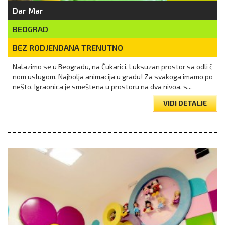
Dar Mar
BEOGRAD
BEZ RODJENDANA TRENUTNO
Nalazimo se u Beogradu, na Čukarici. Luksuzan prostor sa odli č
nom uslugom. Najbolja animacija u gradu! Za svakoga imamo po
nešto. Igraonica je smeštena u prostoru na dva nivoa, s...
VIDI DETALJE