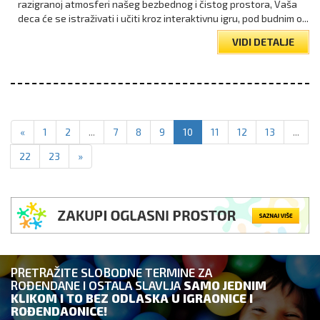
razigranoj atmosferi našeg bezbednog i čistog prostora, Vaša
deca će se istraživati i učiti kroz interaktivnu igru, pod budnim o...
VIDI DETALJE
«
1
2
...
7
8
9
10
11
12
13
...
22
23
»
PRETRAŽITE SLOBODNE TERMINE ZA
ROĐENDANE I OSTALA SLAVLJA
SAMO JEDNIM
KLIKOM I TO BEZ ODLASKA U IGRAONICE I
ROĐENDAONICE!