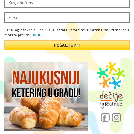
Cene oglašavanja kao i sve ostale informacije vezane za izlistavanje
možete pronaći
OVDE
POŠALJI UPIT