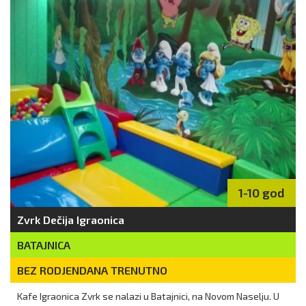
1-10 god
Zvrk Dečija Igraonica
BATAJNICA
BEZ RODJENDANA TRENUTNO
Kafe Igraonica Zvrk se nalazi u Batajnici, na Novom Naselju. U