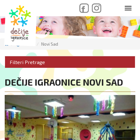
skip
Toggl
to
navig
content
Igraonice
Novi Sad
Filteri Pretrage
DEČIJE IGRAONICE NOVI SAD