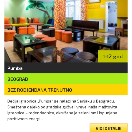
1-12 god
Pumba
BEOGRAD
BEZ RODJENDANA TRENUTNO
Dečija igraonica „Pumba“ se nalazi na Senjaku u Beogradu.
Smeštena daleko od gradske gužve i vreve, naša maštovita
igraonica – rođendaonica, okružena je zelenilom i ispunjena
pozitivnom energi...
VIDI DETALJE