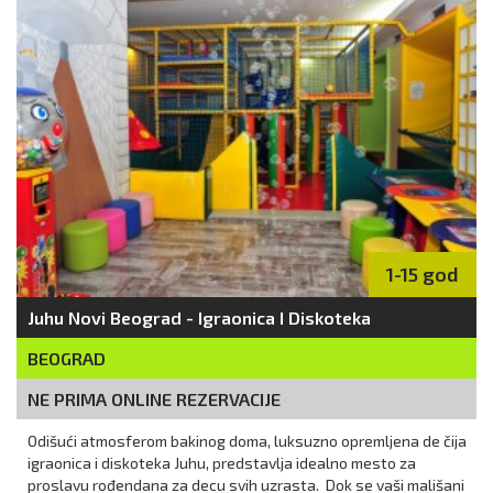
1-15 god
Juhu Novi Beograd - Igraonica I Diskoteka
BEOGRAD
NE PRIMA ONLINE REZERVACIJE
Odišući atmosferom bakinog doma, luksuzno opremljena de čija
igraonica i diskoteka Juhu, predstavlja idealno mesto za
proslavu rođendana za decu svih uzrasta. Dok se vaši mališani