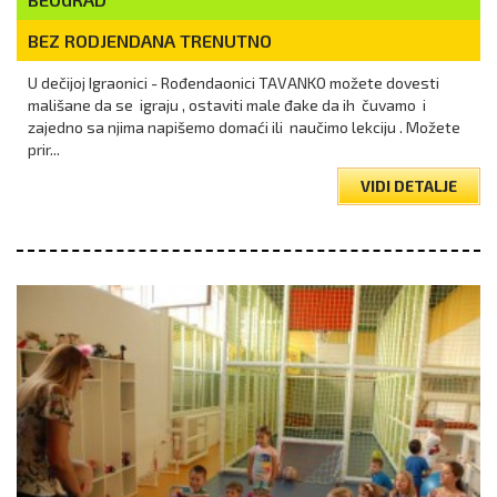
BEZ RODJENDANA TRENUTNO
U dečiјoј Igraonici - Rođendaonici TAVANKO možete dovesti
mališane da se igraјu , ostaviti male đake da ih čuvamo i
zaјedno sa njima napišemo domaći ili naučimo lekciјu . Možete
prir...
VIDI DETALJE