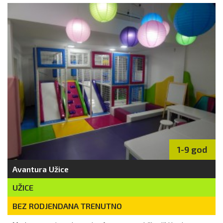
1-9 god
Avantura Užice
UŽICE
BEZ RODJENDANA TRENUTNO