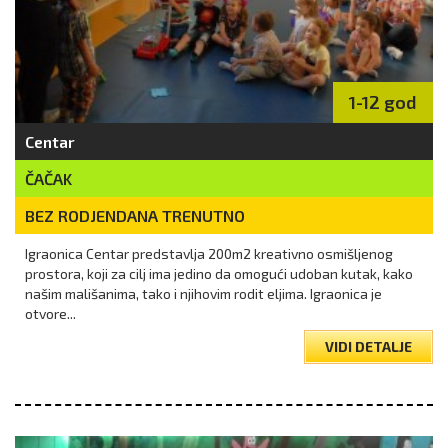
1-12 god
Centar
ČAČAK
BEZ RODJENDANA TRENUTNO
Igraonica Centar predstavlja 200m2 kreativno osmišljenog
prostora, koji za cilj ima jedino da omogući udoban kutak, kako
našim mališanima, tako i njihovim rodit eljima. Igraonica je
otvore...
VIDI DETALJE