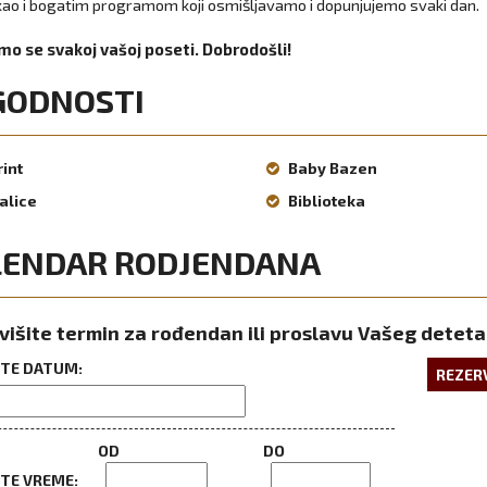
 kao i bogatim programom koji osmišljavamo i dopunjujemo svaki dan.
o se svakoj vašoj poseti. Dobrodošli!
GODNOSTI
rint
Baby Bazen
alice
Biblioteka
LENDAR RODJENDANA
višite termin za rođendan ili proslavu Vašeg deteta
ITE DATUM:
REZER
OD
DO
ITE VREME: