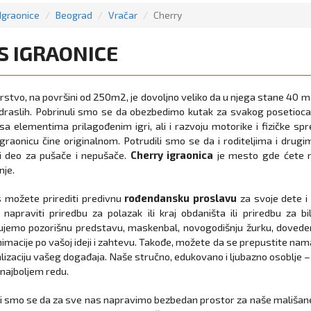
Igraonice
Beograd
Vračar
Cherry
S IGRAONICE
stvo, na površini od 250m2, je dovoljno veliko da u njega stane 40 ma
draslih. Pobrinuli smo se da obezbedimo kutak za svakog posetioca.
 sa elementima prilagođenim igri, ali i razvoju motorike i fizičke spre
igraonicu čine originalnom. Potrudili smo se da i roditeljima i drug
i deo za pu
š
ače i nepušače.
Cherry igraonica
je mesto gde ćete mo
nje.
 možete prirediti predivnu
rođendansku proslavu
za svoјe dete i 
 napraviti priredbu za polazak ili kraj obdaništa ili priredbu za
ujemo pozorišnu predstavu, maskenbal, novogodišnju žurku, doved
imacije po vašoj ideji i zahtevu. Takođe, možete da se prepustite nam
alizaciju vašeg događaja. Naše stručno, edukovano i ljubazno osoblje – t
 najboljem redu.
li smo se da za sve nas napravimo bezbedan prostor za naše mališa