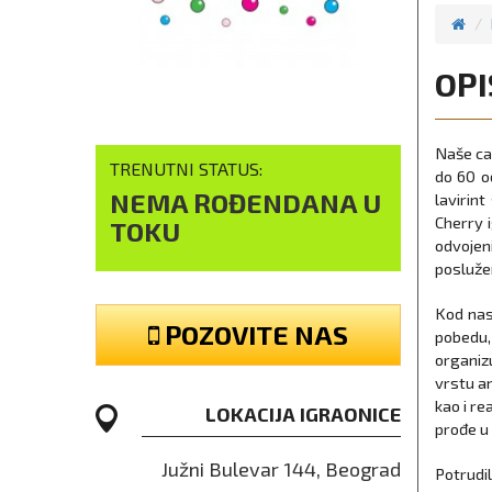
OPI
Naše car
TRENUTNI STATUS:
do 60 o
NEMA ROĐENDANA U
lavirint
Cherry 
TOKU
odvojen
posluže
Kod nas
POZOVITE NAS
pobedu,
organiz
vrstu an
kao i re
LOKACIJA IGRAONICE
prođe u
Južni Bulevar 144, Beograd
Potrudi