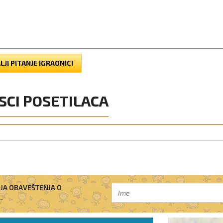
LJI PITANJE IGRAONICI
SCI POSETILACA
IJA OBAVEŠTENJA O
.