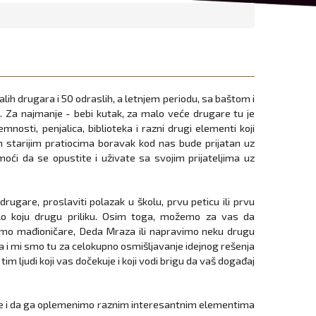
lih drugara i 50 odraslih, a letnjem periodu, sa baštom i
 Za najmanje - bebi kutak, za malo veće drugare tu je
mnosti, penjalica, biblioteka i razni drugi elementi koji
im starijim pratiocima boravak kod nas bude prijatan uz
ći da se opustite i uživate sa svojim prijateljima uz
drugare, proslaviti polazak u školu, prvu peticu ili prvu
 bilo koju drugu priliku. Osim toga, možemo za vas da
emo mađioničare, Deda Mraza ili napravimo neku drugu
a i mi smo tu za celokupno osmišljavanje idejnog rešenja
im ljudi koji vas dočekuje i koji vodi brigu da vaš događaj
ne i da ga oplemenimo raznim interesantnim elementima