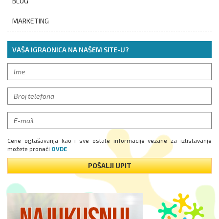
BLOG
MARKETING
VAŠA IGRAONICA NA NAŠEM SITE-U?
Cene oglašavanja kao i sve ostale informacije vezane za izlistavanje
možete pronaći
OVDE
POŠALJI UPIT