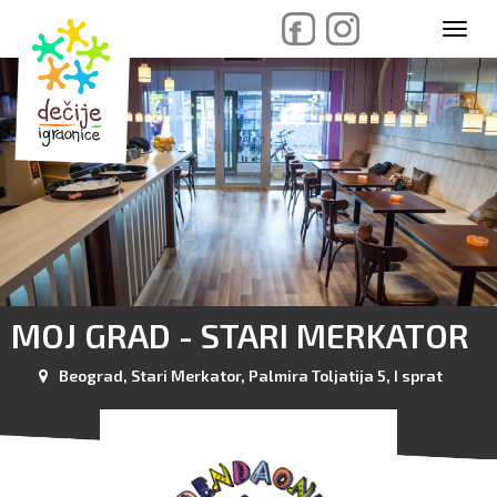
skip
Toggl
to
navig
content
MOJ GRAD - STARI MERKATOR
Beograd, Stari Merkator, Palmira Toljatija 5, I sprat