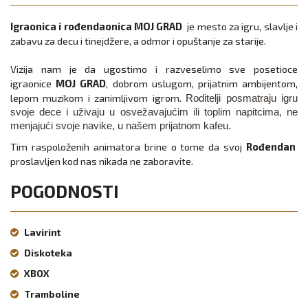
Igraonica i rođendaonica MOJ GRAD
je mesto za igru, slavlje i
zabavu za decu i tinejdžere, a odmor i opuštanje za starije.
Vizija nam je da ugostimo i razveselimo sve posetioce
igraonice
MOJ GRAD
, dobrom uslugom, prijatnim ambijentom,
lepom muzikom i zanimljivom igrom.
Roditelji posmatraju igru
svoje dece i uživaju u osvežavajućim ili toplim napitcima, ne
menjajući svoje navike, u našem prijatnom kafeu.
Tim raspoloženih animatora brine o tome da svoj
Rođendan
proslavljen kod nas nikada ne zaboravite.
POGODNOSTI
Lavirint
Diskoteka
XBOX
Tramboline