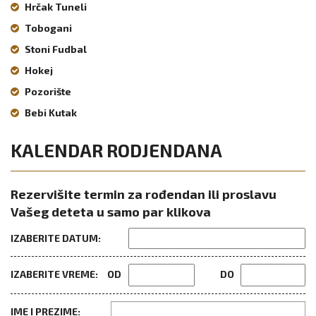
Hrčak Tuneli
Tobogani
Stoni Fudbal
Hokej
Pozorište
Bebi Kutak
KALENDAR RODJENDANA
Rezervišite termin za rođendan ili proslavu
Vašeg deteta u samo par klikova
IZABERITE DATUM:
IZABERITE VREME:
OD
DO
IME I PREZIME: