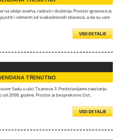
ne na obilje smeha, radosti i druženja. Prostor igraonice je
pustiti i odmoriti od svakodnevnih obaveza, a da su vam
VIDI DETALJE
DJENDANA TRENUTNO
ovom Sadu u ulici Ticanova 3. Predstavljamo najstariju
od 2008. godine. Prostor je besprekorno čist,
VIDI DETALJE