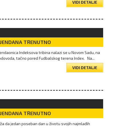
VIDI DETALJE
DJENDANA TRENUTNO
 endaonica Indeksova tribina nalazi se u Novom Sadu, na
Vodovoda, tačno pored Fudbalskog terena Index. Na...
VIDI DETALJE
DJENDANA TRENUTNO
a da jedan poseban dan u životu svojih najmlađih