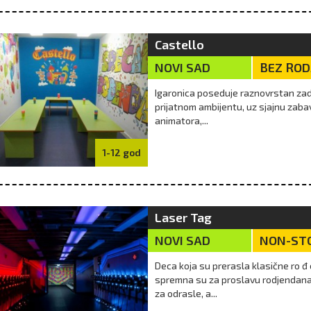
Castello
NOVI SAD
BEZ RO
Igaronica poseduje raznovrstan zadr
prijatnom ambijentu, uz sjajnu zaba
animatora,...
1-12 god
Laser Tag
NOVI SAD
NON-STO
Deca koja su prerasla klasične ro đ 
spremna su za proslavu rodjendana 
za odrasle, a...