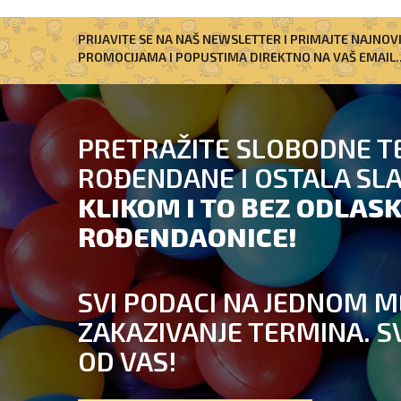
PRIJAVITE SE NA NAŠ NEWSLETTER I PRIMAJTE NAJNOV
PROMOCIJAMA I POPUSTIMA DIREKTNO NA VAŠ EMAIL..
PRETRAŽITE SLOBODNE T
ROĐENDANE I OSTALA SL
KLIKOM I TO BEZ ODLASK
ROĐENDAONICE!
SVI PODACI NA JEDNOM M
ZAKAZIVANJE TERMINA. S
OD VAS!