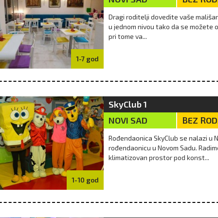
Dragi roditelji dovedite vaše mališa
u jednom nivou tako da se možete o
pri tome va...
1-7 god
SkyClub 1
NOVI SAD
BEZ RO
Rođendaonica SkyClub se nalazi u N
rođendaonicu u Novom Sadu. Radimo 
klimatizovan prostor pod konst...
1-10 god