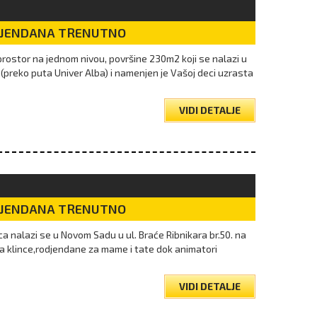
DJENDANA TRENUTNO
prostor na jednom nivou, površine 230m2 koji se nalazi u
 (preko puta Univer Alba) i namenjen je Vašoj deci uzrasta
VIDI DETALJE
DJENDANA TRENUTNO
 nalazi se u Novom Sadu u ul. Braće Ribnikara br.50. na
a klince,rodjendane za mame i tate dok animatori
VIDI DETALJE