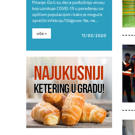
ođendan za
Pitanje: Da li su deca podložnija virusu
remasti i soč
h glavobolja je
koji uzrokuje COVID-19 u poređenju sa
za letnje dan
osluženju. Torta,
opštom populacijom i kako je moguće
prepuni šećer
 za dečije...
sprečiti infekciju?Odgovor: Ne, ne...
Zato - pročitaj
više
više
22/06/2018
11/03/2020