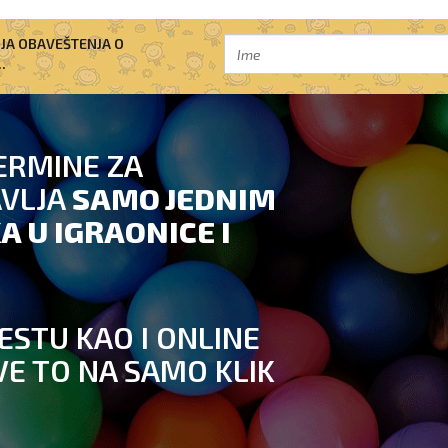
IJA OBAVEŠTENJA O
.
ERMINE ZA
AVLJA
SAMO JEDNIM
A U IGRAONICE I
ESTU KAO I ONLINE
VE TO NA SAMO KLIK