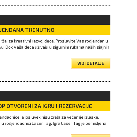
DJENDANA TRENUTNO
žaj za kreativni razvoj dece. Proslavite Vas rodjendan u
vu. Dok Vaša deca uživaju u sigurnim rukama naših sjajnih
VIDI DETALJE
P OTVORENI ZA IGRU I REZERVACIJE
endaonice, a jos uvek nisu zrela za večernje izlaske,
u rodjendaonici Laser Tag. Igra Laser Tag je osmišljena