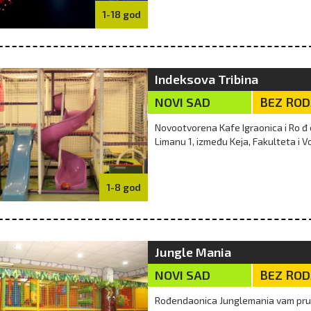
1-18 god
Indeksova Tribina
NOVI SAD
BEZ RO
Novootvorena Kafe Igraonica i Ro đ
Limanu 1, između Keja, Fakulteta i 
1-8 god
Jungle Mania
NOVI SAD
BEZ RO
Rođendaonica Junglemania vam pruž