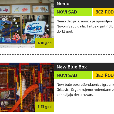
Nemo
NOVI SAD
BEZ RO
Nemo decija igraonica je opremljen 
Novom Sadu u ulici Futoski put 40 B
do 12 god...
1-10 god
New Blue Box
NOVI SAD
BEZ RO
New bule box rođendaonica igraonica
Grbavici. Organizujemo rođendane z
zabavljaju decu,cuvan...
1-13 god