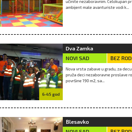
učinite nezaboravnim. Celokupan pr
ni sladoledi, poslastice
Igre u pesku su odlična prilika da deca
Niš
ambijent male avanturiste vodi k...
e, ne moraju da budu
imaju vreme za igru napolju, bez
mor
a i veštačkih sastojaka.
obaveza, strukture i elektronike. Bez
toli
te tekst i uživajte u zdr...
obzira da li prave dvorce i zamke od
dec
pe...
v
09/08/2018
više
25/07/2018
Dva Zamka
NOVI SAD
BEZ RO
Nova vrsta zabave u gradu, za decu 
pruža deci nezaboravne proslave ro
površine 190 m2, sa...
6-45 god
Blesavko
NOVI SAD
BEZ RO