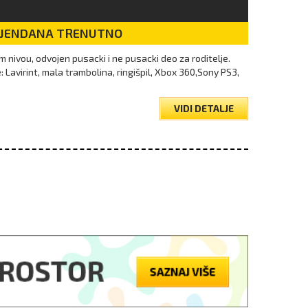
DJENDANA TRENUTNO
 nivou, odvojen pusacki i ne pusacki deo za roditelje.
Lavirint, mala trambolina, ringišpil, Xbox 360,Sony PS3,
VIDI DETALJE