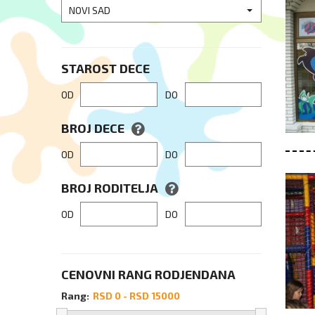
NOVI SAD
STAROST DECE
OD
DO
BROJ DECE
OD
DO
BROJ RODITELJA
OD
DO
CENOVNI RANG RODJENDANA
Rang: