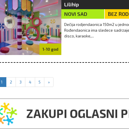
Lilihip
NOVI SAD
BEZ RO
Dečija rodjendaonica 150m2 u jednom
Rođendaonica ima sledece sadrzaje: 
disco, karaoke,...
1-10 god
1
2
3
4
5
»