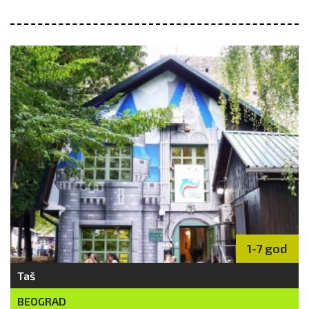
1-7 god
Taš
BEOGRAD