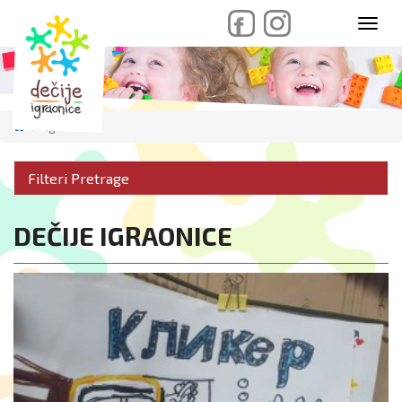
skip
Toggl
to
navig
content
Igraonice
Filteri Pretrage
DEČIJE IGRAONICE