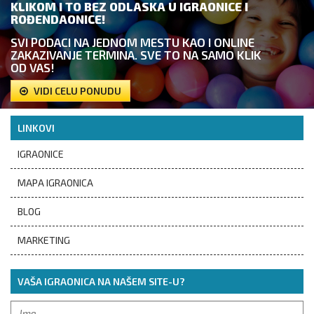
KLIKOM I TO BEZ ODLASKA U IGRAONICE I
ROĐENDAONICE!
SVI PODACI NA JEDNOM MESTU KAO I ONLINE
ZAKAZIVANJE TERMINA. SVE TO NA SAMO KLIK
OD VAS!
VIDI CELU PONUDU
LINKOVI
IGRAONICE
MAPA IGRAONICA
BLOG
MARKETING
VAŠA IGRAONICA NA NAŠEM SITE-U?