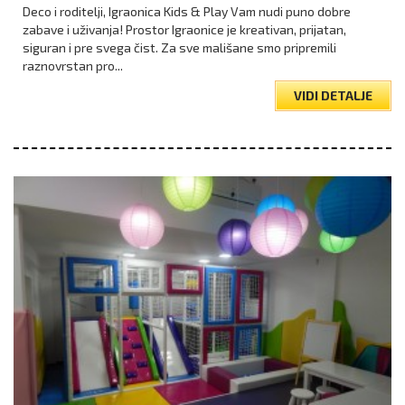
Deco i roditelji, Igraonica Kids & Play Vam nudi puno dobre
zabave i uživanja! Prostor Igraonice je kreativan, prijatan,
siguran i pre svega čist. Za sve mališane smo pripremili
raznovrstan pro...
VIDI DETALJE