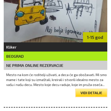
1-15 god
Kliker
BEOGRAD
NE PRIMA ONLINE REZERVACIJE
Mesto na kom će roditelji uživati, a deca će ga obožavati. Mi smo
mame i tate koji su izmaštali, kreirali i stvorili idealno mesto za
vašu i našu decu. Mesto koje decu raduje, koje im pruža oseća...
VIDI DETALJE