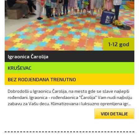
1-12 god
Igraonica Čarolija
KRUŠEVAC
BEZ RODJENDANA TRENUTNO
Dobrodošli u Igraonicu Čarolija, na mesto gde se slave najlepši
rođendani. Igraonica - rođendaonica "Čarolija" Vam nudi najbolju
zabavu za Vašu decu. Klimatizovana i luksuzno opremljena igr...
VIDI DETALJE