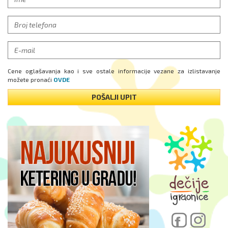
Cene oglašavanja kao i sve ostale informacije vezane za izlistavanje
možete pronaći
OVDE
POŠALJI UPIT