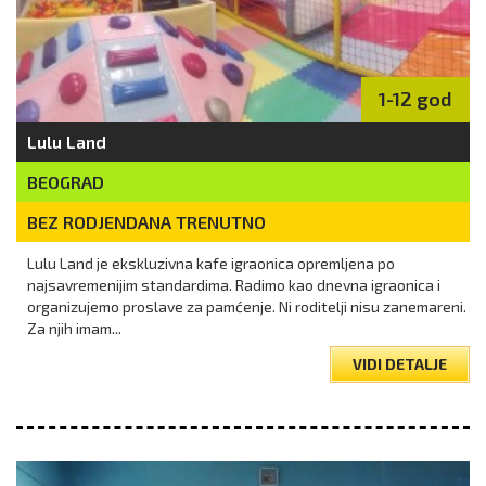
1-12 god
Lulu Land
BEOGRAD
BEZ RODJENDANA TRENUTNO
Lulu Land je ekskluzivna kafe igraonica opremljena po
najsavremenijim standardima. Radimo kao dnevna igraonica i
organizujemo proslave za pamćenje. Ni roditelji nisu zanemareni.
Za njih imam...
VIDI DETALJE