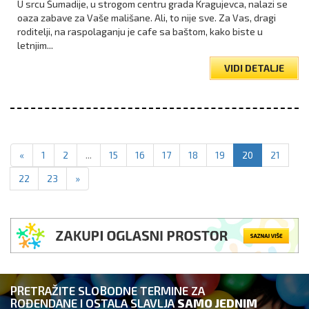
U srcu Šumadije, u strogom centru grada Kragujevca, nalazi se
oaza zabave za Vaše mališane. Ali, to nije sve. Za Vas, dragi
roditelji, na raspolaganju je cafe sa baštom, kako biste u
letnjim...
VIDI DETALJE
«
1
2
...
15
16
17
18
19
20
21
22
23
»
PRETRAŽITE SLOBODNE TERMINE ZA
ROĐENDANE I OSTALA SLAVLJA
SAMO JEDNIM