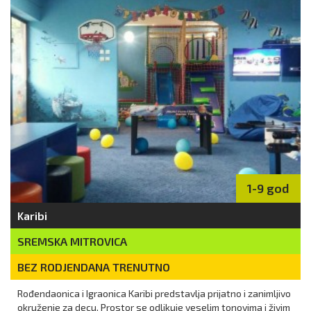
1-9 god
Karibi
SREMSKA MITROVICA
BEZ RODJENDANA TRENUTNO
Rođendaonica i Igraonica Karibi predstavlja prijatno i zanimljivo
okruženje za decu. Prostor se odlikuje veselim tonovima i živim