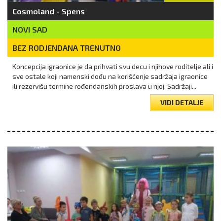
Cosmoland - Spens
NOVI SAD
BEZ RODJENDANA TRENUTNO
Koncepcija igraonice je da prihvati svu decu i njihove roditelje ali i
sve ostale koji namenski dođu na korišćenje sadržaja igraonice
ili rezervišu termine rođendanskih proslava u njoj. Sadržaji...
VIDI DETALJE