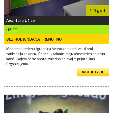
1-9 god
Avantura Užice
UŽICE
BEZ RODJENDANA TRENUTNO
Moderno uređena, Igraonica Avantura sadrži veliki broj
zanimacija za decu. Roditelji, takođe imaju obezbeđen prijatan
kafić u kojem će se opstiti zajedno sa svojim prijateljima.
Organizujemo...
VIDI DETALJE