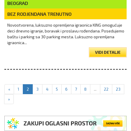
BEOGRAD
BEZ RODJENDANA TRENUTNO
Novootvorena, luksuzno opremljena igraonica KING omogućuje
deci dnevno igranje, boravak i proslavu rođendana. Posedujemo
baštu i parking sa 30 parking mesta. Luksuzno opremljena
igraonica...
VIDI DETALJE
«
1
2
3
4
5
6
7
8
...
22
23
»