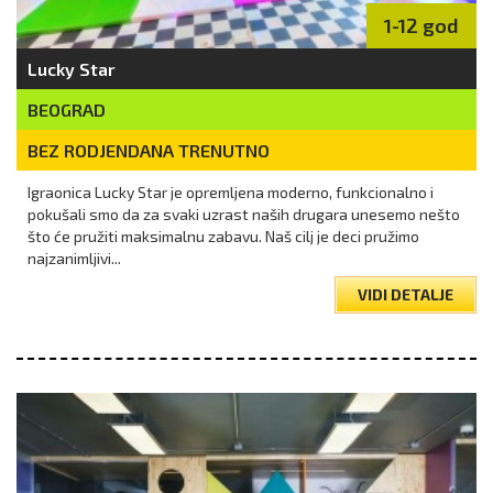
1-12 god
Lucky Star
BEOGRAD
BEZ RODJENDANA TRENUTNO
Igraonica Lucky Star je opremljena moderno, funkcionalno i
pokušali smo da za svaki uzrast naših drugara unesemo nešto
što će pružiti maksimalnu zabavu. Naš cilj je deci pružimo
najzanimljivi...
VIDI DETALJE