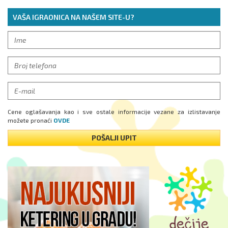
VAŠA IGRAONICA NA NAŠEM SITE-U?
Cene oglašavanja kao i sve ostale informacije vezane za izlistavanje
možete pronaći
OVDE
POŠALJI UPIT