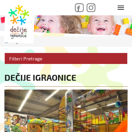
skip
Toggl
to
navig
content
Igraonice
Filteri Pretrage
DEČIJE IGRAONICE