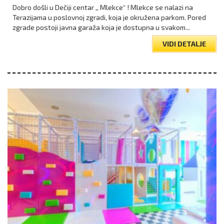
Dobro došli u Dečiji centar ,, Mlekce“ ! Mlekce se nalazi na
Terazijama u poslovnoj zgradi, koja je okružena parkom. Pored
zgrade postoji javna garaža koja je dostupna u svakom...
VIDI DETALJE