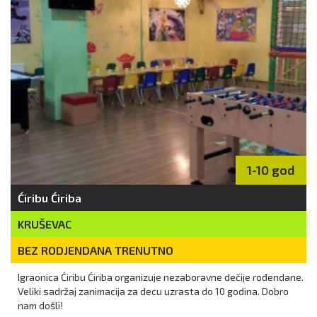
1-10 god
Ćiribu Ćiriba
KRUŠEVAC
BEZ RODJENDANA TRENUTNO
Igraonica Ćiribu Ćiriba organizuje nezaboravne dečije rođendane.
Veliki sadržaj zanimacija za decu uzrasta do 10 godina. Dobro
nam došli!