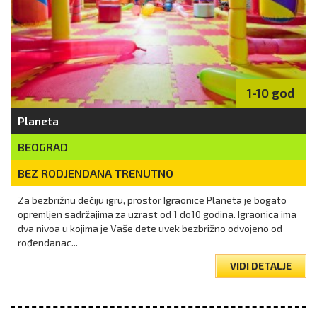
1-10 god
Planeta
BEOGRAD
BEZ RODJENDANA TRENUTNO
Za bezbrižnu dečiju igru, prostor Igraonice Planeta je bogato
opremljen sadržajima za uzrast od 1 do10 godina. Igraonica ima
dva nivoa u kojima je Vaše dete uvek bezbrižno odvojeno od
rođendanac...
VIDI DETALJE