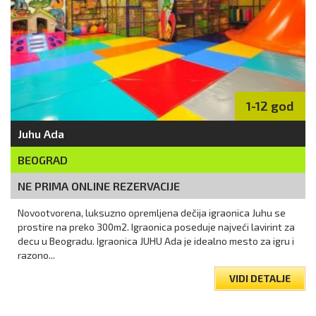
1-12 god
Juhu Ada
BEOGRAD
NE PRIMA ONLINE REZERVACIJE
Novootvorena, luksuzno opremljena dečija igraonica Juhu se
prostire na preko 300m2. Igraonica poseduje najveći lavirint za
decu u Beogradu. Igraonica JUHU Ada je idealno mesto za igru i
razono...
VIDI DETALJE