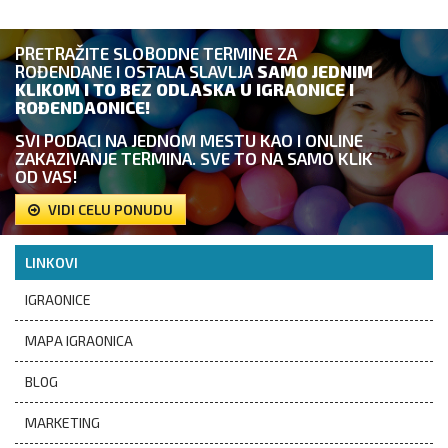
PRETRAŽITE SLOBODNE TERMINE ZA
ROĐENDANE I OSTALA SLAVLJA
SAMO JEDNIM
KLIKOM I TO BEZ ODLASKA U IGRAONICE I
ROĐENDAONICE!
SVI PODACI NA JEDNOM MESTU KAO I ONLINE
ZAKAZIVANJE TERMINA. SVE TO NA SAMO KLIK
OD VAS!
VIDI CELU PONUDU
LINKOVI
IGRAONICE
MAPA IGRAONICA
BLOG
MARKETING