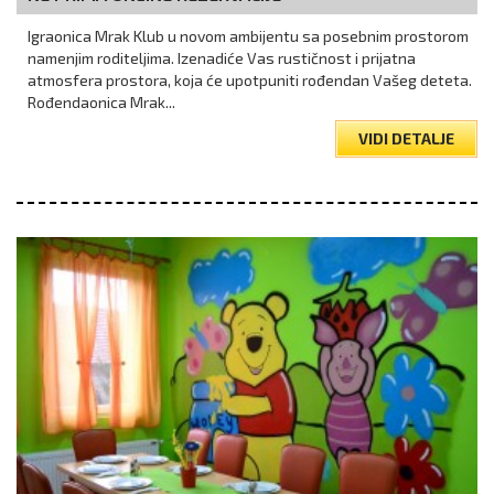
Igraonica Mrak Klub u novom ambijentu sa posebnim prostorom
namenjim roditeljima. Izenadiće Vas rustičnost i prijatna
atmosfera prostora, koja će upotpuniti rođendan Vašeg deteta.
Rođendaonica Mrak...
VIDI DETALJE