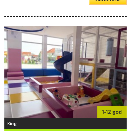
1-12 god
King