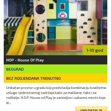
1-10 god
HOP - House Of Play
BEOGRAD
BEZ RODJENDANA TRENUTNO
Unikatan prostor u gradu koji predstavlja kombinaciju kvalitetne
usluge i jedinstvenog sadržaja kako za mališane, tako i za
roditelje. H.O.P. House od Play je zanimljivo i zabavno mesto koje
je...
VIDI DETALJE