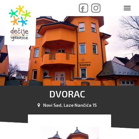
skip
Toggl
to
navig
content
DVORAC
Novi Sad, Laze Nančića 15