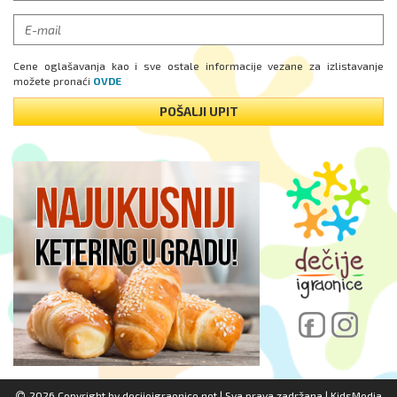
Cene oglašavanja kao i sve ostale informacije vezane za izlistavanje
možete pronaći
OVDE
POŠALJI UPIT
2026 Copyright by
decijeigraonice.net
| Sva prava zadržana |
KidsMedia