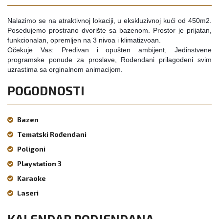
Nalazimo se na atraktivnoj lokaciji, u ekskluzivnoj kući od 450m2.
Posedujemo prostrano dvorište sa bazenom. Prostor je prijatan,
funkcionalan, opremljen na 3 nivoa i klimatizvoan.
Očekuje Vas: Predivan i opušten ambijent,
Jedinstvene
programske ponude za proslave, Rođ
endani prilagođeni svim
uzrastima sa orginalnom animacijom.
POGODNOSTI
Bazen
Tematski Rođendani
Poligoni
Playstation 3
Karaoke
Laseri
KALENDAR RODJENDANA