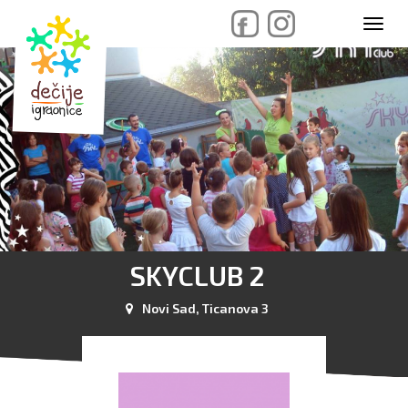
skip
Toggl
to
navig
content
SKYCLUB 2
Novi Sad, Ticanova 3