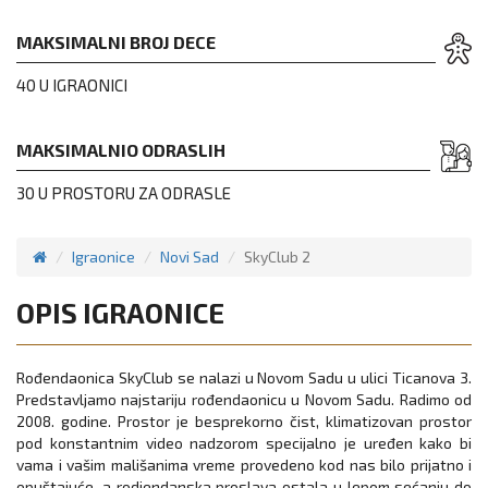
MAKSIMALNI BROJ DECE
40 U IGRAONICI
MAKSIMALNIO ODRASLIH
30 U PROSTORU ZA ODRASLE
Igraonice
Novi Sad
SkyClub 2
OPIS IGRAONICE
Rođendaonica SkyClub se nalazi u Novom Sadu u ulici Ticanova 3.
Predstavljamo najstariju rođendaonicu u Novom Sadu. Radimo od
2008. godine. Prostor je besprekorno čist, klimatizovan prostor
pod konstantnim video nadzorom specijalno je uređen kako bi
vama i vašim mališanima vreme provedeno kod nas bilo prijatno i
opuštajuće, a rodjendanska proslava ostala u lepom sećanju do