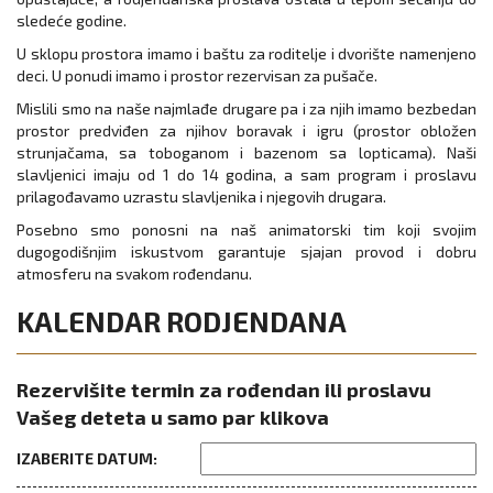
sledeće godine.
U sklopu prostora imamo i baštu za roditelje i dvorište namenjeno
deci. U ponudi imamo i prostor rezervisan za pušače.
Mislili smo na naše najmlađe drugare pa i za njih imamo bezbedan
prostor predviđen za njihov boravak i igru (prostor obložen
strunjačama, sa toboganom i bazenom sa lopticama). Naši
slavljenici imaju od 1 do 14 godina, a sam program i proslavu
prilagođavamo uzrastu slavljenika i njegovih drugara.
Posebno smo ponosni na naš animatorski tim koji svojim
dugogodišnjim iskustvom garantuje sjajan provod i dobru
atmosferu na svakom rođendanu.
KALENDAR RODJENDANA
Rezervišite termin za rođendan ili proslavu
Vašeg deteta u samo par klikova
IZABERITE DATUM: