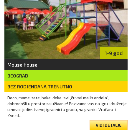
1-9 god
Mouse House
BEOGRAD
BEZ RODJENDANA TRENUTNO
Deco, mame, tate, bake, deke, svi „čuvari malih anđela“,
dobrodošli u prostor za uživanje! Pozivamo vas na igru i druženje
u novoj, jedinstvenoj igraonici u gradu, na granici Vračara i
Zvezd...
VIDI DETALJE