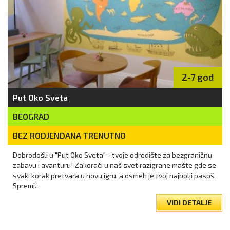
2-7 god
Put Oko Sveta
BEOGRAD
BEZ RODJENDANA TRENUTNO
Dobrodošli u "Put Oko Sveta" - tvoje odredište za bezgraničnu
zabavu i avanturu! Zakorači u naš svet razigrane mašte gde se
svaki korak pretvara u novu igru, a osmeh je tvoj najbolji pasoš.
Spremi...
VIDI DETALJE