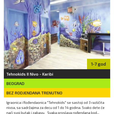
1-7 god
Tehnokids II Nivo - Karibi
BEOGRAD
BEZ RODJENDANA TRENUTNO
Igraonica i Rođendaonica "Tehnokids" se sastoji od 3 različita
nivoa, sa sadržajima za decu od 1 do 14 godina. Svako dete će
naći svoj kutak i zabavu. Svaka proslava rođendana kod...