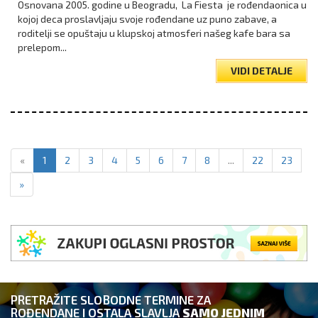
Osnovana 2005. godine u Beogradu, La Fiesta je rođendaonica u
kojoj deca proslavljaju svoje rođendane uz puno zabave, a
roditelji se opuštaju u klupskoj atmosferi našeg kafe bara sa
prelepom...
VIDI DETALJE
«
1
2
3
4
5
6
7
8
...
22
23
»
PRETRAŽITE SLOBODNE TERMINE ZA
ROĐENDANE I OSTALA SLAVLJA
SAMO JEDNIM