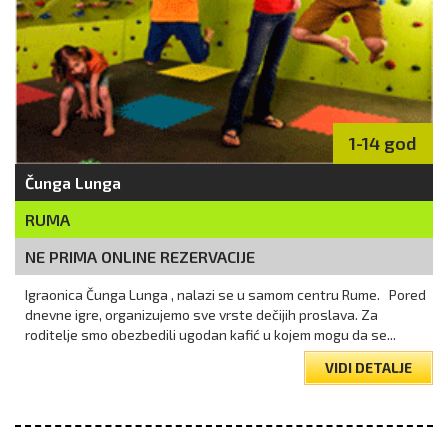
1-14 god
Čunga Lunga
RUMA
NE PRIMA ONLINE REZERVACIJE
Igraonica Čunga Lunga , nalazi se u samom centru Rume. Pored
dnevne igre, organizujemo sve vrste dečijih proslava. Za
roditelje smo obezbedili ugodan kafić u kojem mogu da se...
VIDI DETALJE