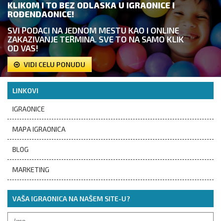
KLIKOM I TO BEZ ODLASKA U IGRAONICE I
ROĐENDAONICE!
SVI PODACI NA JEDNOM MESTU KAO I ONLINE
ZAKAZIVANJE TERMINA. SVE TO NA SAMO KLIK
OD VAS!
VIDI CELU PONUDU
LINKOVI
IGRAONICE
MAPA IGRAONICA
BLOG
MARKETING
VAŠA IGRAONICA NA NAŠEM SITE-U?