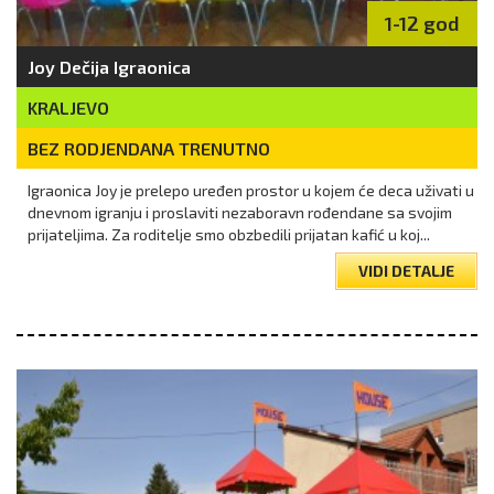
1-12 god
Joy Dečija Igraonica
KRALJEVO
BEZ RODJENDANA TRENUTNO
Igraonica Joy je prelepo uređen prostor u kojem će deca uživati u
dnevnom igranju i proslaviti nezaboravn rođendane sa svojim
prijateljima. Za roditelje smo obzbedili prijatan kafić u koj...
VIDI DETALJE