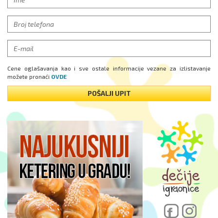
Cene oglašavanja kao i sve ostale informacije vezane za izlistavanje
možete pronaći
OVDE
POŠALJI UPIT