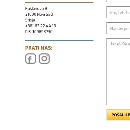
Puškinova 9
21000 Novi Sad
Srbija
+381 63 22 44 13
PIB: 109893736
PRATI NAS:
POŠALJI