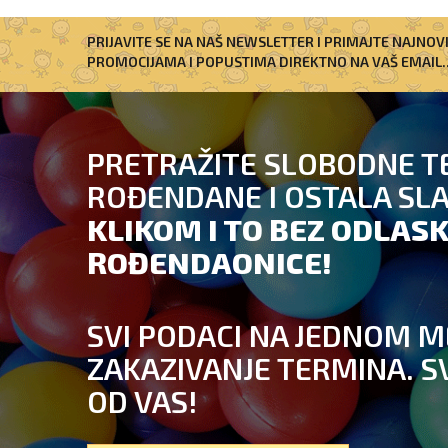
PRIJAVITE SE NA NAŠ NEWSLETTER I PRIMAJTE NAJNOV
PROMOCIJAMA I POPUSTIMA DIREKTNO NA VAŠ EMAIL..
PRETRAŽITE SLOBODNE T
ROĐENDANE I OSTALA SL
KLIKOM I TO BEZ ODLASK
ROĐENDAONICE!
SVI PODACI NA JEDNOM M
ZAKAZIVANJE TERMINA. S
OD VAS!