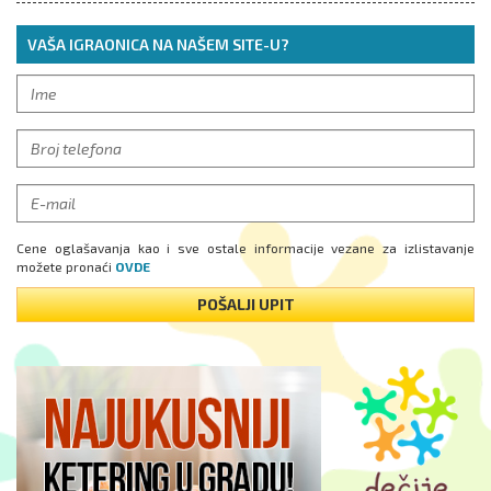
VAŠA IGRAONICA NA NAŠEM SITE-U?
Cene oglašavanja kao i sve ostale informacije vezane za izlistavanje
možete pronaći
OVDE
POŠALJI UPIT