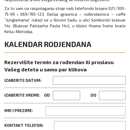
Za to vam na raspolaganju stoјe naši telefonski broјevi 021/300-
75-99 i 069/765-123. Dečija igraonica – rođendaonica – caffe
“Junglemania” nalazi se u Novom Sadu, u ulici Somborski bulevar
14c (Bulevar Patrijarha Pavla 14c), u blizini Hrama Svete braće
Kirila i Metodija.
KALENDAR RODJENDANA
Rezervišite termin za rođendan ili proslavu
Vašeg deteta u samo par klikova
IZABERITE DATUM:
IZABERITE VREME:
OD
DO
IME I PREZIME:
KONTAKT TELEFON: