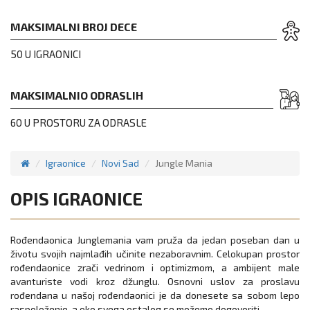
MAKSIMALNI BROJ DECE
50 U IGRAONICI
MAKSIMALNIO ODRASLIH
60 U PROSTORU ZA ODRASLE
Igraonice
Novi Sad
Jungle Mania
OPIS IGRAONICE
Rođendaonica Junglemania vam pruža da jedan poseban dan u
životu svojih najmlađih učinite nezaboravnim. Celokupan prostor
rođendaonice zrači vedrinom i optimizmom, a ambijent male
avanturiste vodi kroz džunglu. Osnovni uslov za proslavu
rođendana u našoj rođendaonici јe da donesete sa sobom lepo
raspoloženje, a oko svega ostalog se možemo dogovoriti.