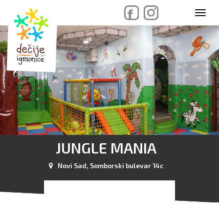
skip
Toggl
to
navig
content
JUNGLE MANIA
Novi Sad, Somborski bulevar 14c