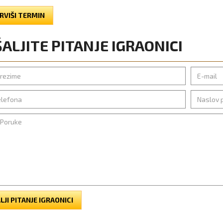
RVIŠI TERMIN
ALJITE PITANJE IGRAONICI
LJI PITANJE IGRAONICI