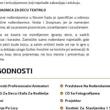
m i entuzijazmom, koji najmlađe zabavljaju i edukuju.
AONICA ZA DECU TEATRILO
 ove rođendaonice u Novom Sadu je specifičan u odnosu
ične rođendaonice. Vedar i živopisan, jer je namenjen
ma, ali sa pravom pozornicom, osvetljenjem i ozvučenjem.
ja se bazira na osmišljenom igranju dece, a sadrži
al i karaoke. Zamislite samo rođendane najmlađih, gde
i pilići bude lisicu, a zatim vrišteći beže od nje ili igre u
a dobijaju uloge (lutke i kostimi se koriste pri animaciji). Ili
vu koju deca pripremaju na licu mesta i prezentuju je
ma.
GODNOSTI
nski Profesionalni Animatori
Predstave Na Rođendani
ći Za Decu I Kafa Za Roditelje
CD Sa Fotografijama
ni
Projektor
nje Po Licu
Kostimi Za Slavljenika I