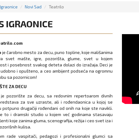
Igraonice
Novi Sad
Teatrilo
S IGRAONICE
atrilo.com
o
je čarobno mesto za decu, puno topline, koje mališanima
ava svet mašte, igre, pozorišta, glume, svet u kojem
ost i posebnost svakog deteta dolazi do izražaja. Deci je
 udobno i opušteno, a ceo ambijent podseća na ogromnu
sobu sa pozornicom!
ŠTE ZA DECU
o je pozorište za decu, sa redovnim repertoarom divnih
 predstava za sve uzraste, ali i rođendaonica u kojoj se
u potpuno drugačiji rođendani od onih na koje ste navikli.
je to i dramski studio u kojem već godinama stasavaju
lenti koje zanima gluma, scenografija, režija i ceo svet iza i
ozorišnih kulisa.
m rade vaspitači, pedagozi i profesionalni glumci sa