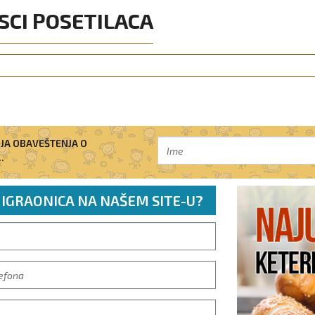
SCI POSETILACA
IJA OBAVEŠTENJA O
.
 IGRAONICA NA NAŠEM SITE-U?