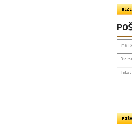
REZE
POŠ
POŠA