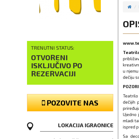
OPI
www.te
TRENUTNI STATUS:
Teatril
OTVORENI
približ
ISKLJUČIVO PO
kreativn
u njemu
REZERVACIJI
dečiju 
POZORI
Teatril
POZOVITE NAS
dečijih
priređuj
Ujedno 
mladi ta
LOKACIJA IGRAONICE
ispred p
Sa deco