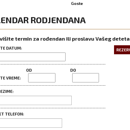
Goste
LENDAR RODJENDANA
višite termin za rođendan ili proslavu Vašeg deteta
ITE DATUM:
REZER
OD
DO
ITE VREME:
REZIME:
T TELEFON: