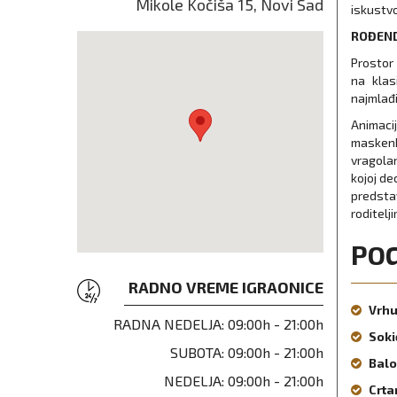
Mikole Kočiša 15, Novi Sad
iskustvo
ROĐEND
Prostor
na klas
najmlađi
Animaci
maskenb
vragolan
kojoj dec
predsta
roditelji
PO
RADNO VREME IGRAONICE
Vrhu
RADNA NEDELJA:
09:00h - 21:00h
Soki
SUBOTA:
09:00h - 21:00h
Balo
NEDELJA:
09:00h - 21:00h
Crta