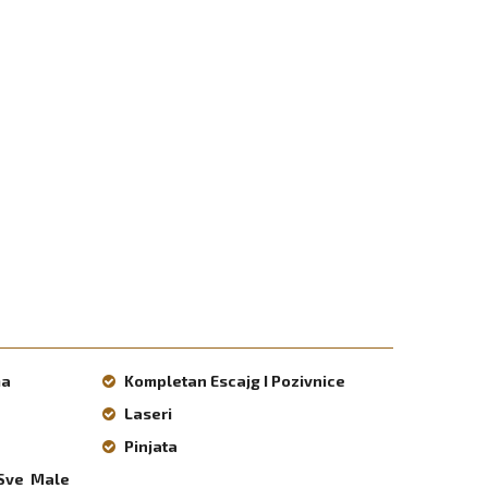
ma
Kompletan Escajg I Pozivnice
Laseri
Pinjata
 Sve Male