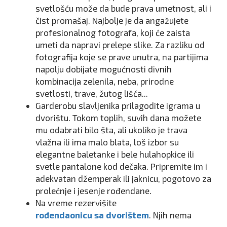
svetlošću može da bude prava umetnost, ali i
čist promašaj. Najbolje je da angažujete
profesionalnog fotografa, koji će zaista
umeti da napravi prelepe slike. Za razliku od
fotografija koje se prave unutra, na partijima
napolju dobijate mogućnosti divnih
kombinacija zelenila, neba, prirodne
svetlosti, trave, žutog lišća...
Garderobu slavljenika prilagodite igrama u
dvorištu. Tokom toplih, suvih dana možete
mu odabrati bilo šta, ali ukoliko je trava
vlažna ili ima malo blata, loš izbor su
elegantne baletanke i bele hulahopkice ili
svetle pantalone kod dečaka. Pripremite im i
adekvatan džemperak ili jaknicu, pogotovo za
prolećnje i jesenje rođendane.
Na vreme rezervišite
rođendaonicu sa dvorištem
. Njih nema