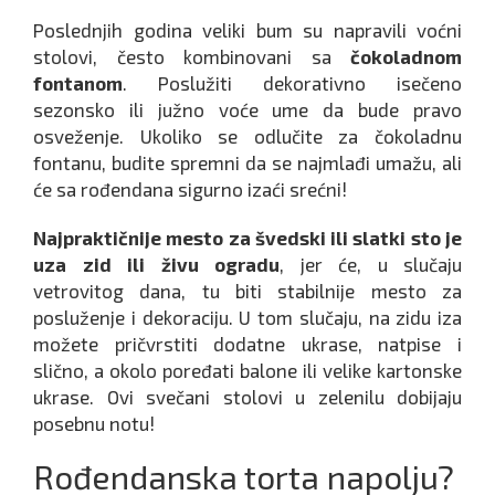
Poslednjih godina veliki bum su napravili voćni
stolovi, često kombinovani sa
čokoladnom
fontanom
. Poslužiti dekorativno isečeno
sezonsko ili južno voće ume da bude pravo
osveženje. Ukoliko se odlučite za čokoladnu
fontanu, budite spremni da se najmlađi umažu, ali
će sa rođendana sigurno izaći srećni!
Najpraktičnije mesto za švedski ili slatki sto je
uza zid ili živu ogradu
, jer će, u slučaju
vetrovitog dana, tu biti stabilnije mesto za
posluženje i dekoraciju. U tom slučaju, na zidu iza
možete pričvrstiti dodatne ukrase, natpise i
slično, a okolo poređati balone ili velike kartonske
ukrase. Ovi svečani stolovi u zelenilu dobijaju
posebnu notu!
Rođendanska torta napolju?