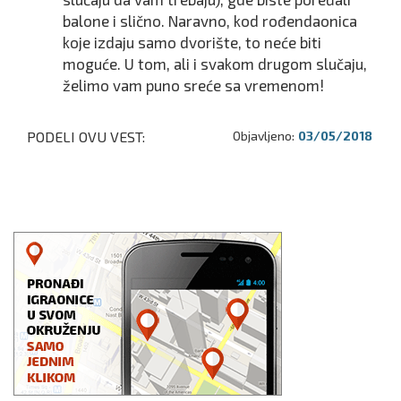
balone i slično. Naravno, kod rođendaonica
koje izdaju samo dvorište, to neće biti
moguće. U tom, ali i svakom drugom slučaju,
želimo vam puno sreće sa vremenom!
PODELI OVU VEST:
Objavljeno:
03/05/2018