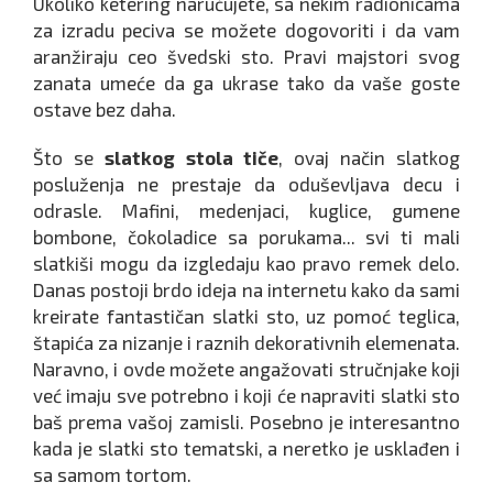
Ukoliko ketering naručujete, sa nekim radionicama
za izradu peciva se možete dogovoriti i da vam
aranžiraju ceo švedski sto. Pravi majstori svog
zanata umeće da ga ukrase tako da vaše goste
ostave bez daha.
Što se
slatkog stola tiče
, ovaj način slatkog
posluženja ne prestaje da oduševljava decu i
odrasle. Mafini, medenjaci, kuglice, gumene
bombone, čokoladice sa porukama... svi ti mali
slatkiši mogu da izgledaju kao pravo remek delo.
Danas postoji brdo ideja na internetu kako da sami
kreirate fantastičan slatki sto, uz pomoć teglica,
štapića za nizanje i raznih dekorativnih elemenata.
Naravno, i ovde možete angažovati stručnjake koji
već imaju sve potrebno i koji će napraviti slatki sto
baš prema vašoj zamisli. Posebno je interesantno
kada je slatki sto tematski, a neretko je usklađen i
sa samom tortom.