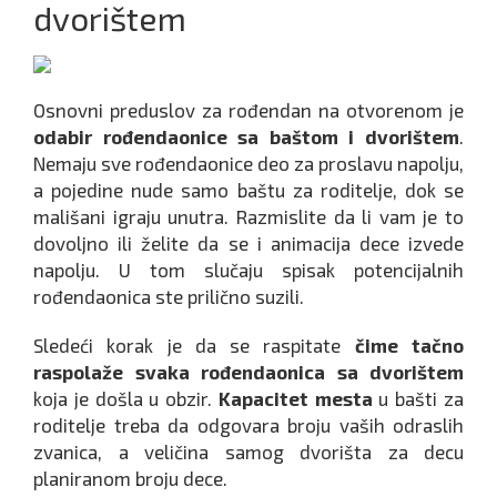
dvorištem
Osnovni preduslov za rođendan na otvorenom je
odabir rođendaonice sa baštom i dvorištem
.
Nemaju sve rođendaonice deo za proslavu napolju,
a pojedine nude samo baštu za roditelje, dok se
mališani igraju unutra. Razmislite da li vam je to
dovoljno ili želite da se i animacija dece izvede
napolju. U tom slučaju spisak potencijalnih
rođendaonica ste prilično suzili.
Sledeći korak je da se raspitate
čime tačno
raspolaže svaka rođendaonica sa dvorištem
koja je došla u obzir.
Kapacitet mesta
u bašti za
roditelje treba da odgovara broju vaših odraslih
zvanica, a veličina samog dvorišta za decu
planiranom broju dece.