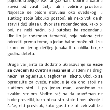
pojednostavljuje vaš angažman. Količina balona
zavisi od vaših želja, ali i veličine prostora.
Najčešće se baloni stavljaju oko švedskog ili
slatkog stola (ukoliko postoji), ali neko voli da ih
stavi i duž ulaza u dvorište rođendaonice, kako bi
oni, na neki način, bili putokaz ka rođendanu.
Ukoliko je rođendan tematski, boje balona ćete
odrediti prema tome, a jedan balon može biti i sa
likom omiljenog dečijeg junaka ili u obliku brojke
godina deteta.
Druga varijanta za dodatno ukrašavanje su
vaze
sa cvećem ili cvetni aranžmani
urađeni na drugi
način, na ogledalu, u teglicama i slično. Ukoliko se
opredelite za cveće, najbolje je da ono stoji na
slatkom stolu i po jedan manji aranžman za
svakim stolom. Vodite računa da aranžman ne
bude preveliki, kako bi na sto stalo i posluženje i
čaše, niti previsok, kako gosti ne bi izvirivali iza