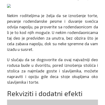
Nekim roditeljima je želja da se iznošenje torte,
pevanje rođendanske pesme i duvanje svećica
odvija napolju, pa proverite sa rođendaonicom da
li je to kod njih moguće. U nekim rođendaonicama
taj deo je predviđen za unutra, bez obzira što je
cela zabava napolju, dok su neke spremne da vam
izađu u susret.
U slučaju da se dogovorite da ovaj najvažniji deo
rođusa bude u dvorištu, pored iznošenja stolića i
stolica za najmlađe goste i slavljenika, možete
napraviti i opciju gde deca stoje okupljena oko
slavljenika i torte.
Rekviziti i dodatni efekti