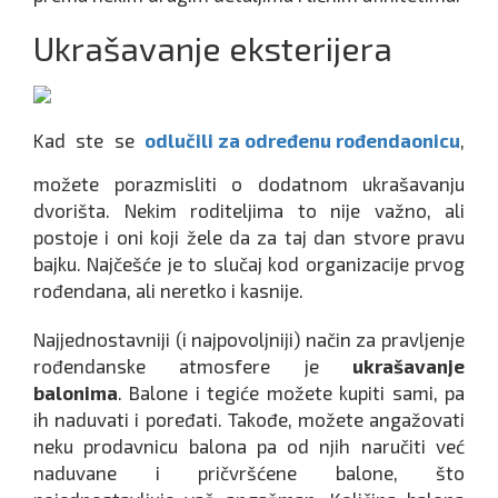
Ukrašavanje eksterijera
Kad ste se
odlučili za određenu rođendaonicu
,
možete porazmisliti o dodatnom ukrašavanju
dvorišta. Nekim roditeljima to nije važno, ali
postoje i oni koji žele da za taj dan stvore pravu
bajku. Najčešće je to slučaj kod organizacije prvog
rođendana, ali neretko i kasnije.
Najjednostavniji (i najpovoljniji) način za pravljenje
rođendanske atmosfere je
ukrašavanje
balonima
. Balone i tegiće možete kupiti sami, pa
ih naduvati i poređati. Takođe, možete angažovati
neku prodavnicu balona pa od njih naručiti već
naduvane i pričvršćene balone, što