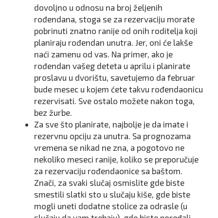
dovoljno u odnosu na broj željenih
rođendana, stoga se za rezervaciju morate
pobrinuti znatno ranije od onih roditelja koji
planiraju rođendan unutra. Jer, oni će lakše
naći zamenu od vas. Na primer, ako je
rođendan vašeg deteta u aprilu i planirate
proslavu u dvorištu, savetujemo da februar
bude mesec u kojem ćete takvu rođendaonicu
rezervisati. Sve ostalo možete nakon toga,
bez žurbe.
Za sve što planirate, najbolje je da imate i
rezervnu opciju za unutra. Sa prognozama
vremena se nikad ne zna, a pogotovo ne
nekoliko meseci ranije, koliko se preporučuje
za rezervaciju rođendaonice sa baštom.
Znači, za svaki slučaj osmislite gde biste
smestili slatki sto u slučaju kiše, gde biste
mogli uneti dodatne stolice za odrasle (u
slučaju da vam trebaju), gde biste poređali