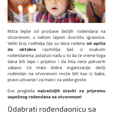
Ništa lepše od proslave dečijih rođendana na
otvorenom, u nekom lepom dvorištu igraonice.
Veliki broj roditelja čija su deca rođena
od aprila
do oktobra
razmišlja baš o ovakvim
rođendanima, polažući nadu u to da će vreme toga
dana biti lepo i prijatno i da kiša neće pokvariti
zabavu. Uz malo dobre organizacije, dečiji
rođendan na otvorenom može biti kao iz bajke,
pravo uživanje i za male i za velike goste.
Evo pregleda
najvažnijih stavki za pripremu
uspešnog rođendana na otvorenom!
Odabrati rođendaonicu sa