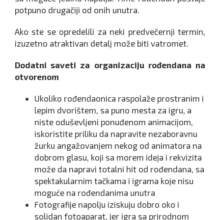
potpuno drugačiji od onih unutra.
Ako ste se opredelili za neki predvečernji termin,
izuzetno atraktivan detalj može biti vatromet.
Dodatni saveti za organizaciju rođendana na
otvorenom
Ukoliko rođendaonica raspolaže prostranim i
lepim dvorištem, sa puno mesta za igru, a
niste oduševljeni ponuđenom animacijom,
iskoristite priliku da napravite nezaboravnu
žurku angažovanjem nekog od animatora na
dobrom glasu, koji sa morem ideja i rekvizita
može da napravi totalni hit od rođendana, sa
spektakularnim tačkama i igrama koje nisu
moguće na rođendanima unutra
Fotografije napolju iziskuju dobro oko i
solidan fotoaparat, jer igra sa prirodnom