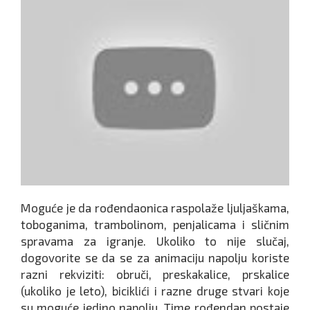
Moguće je da rođendaonica raspolaže ljuljaškama,
toboganima, trambolinom, penjalicama i sličnim
spravama za igranje. Ukoliko to nije slučaj,
dogovorite se da se za animaciju napolju koriste
razni rekviziti: obruči, preskakalice, prskalice
(ukoliko je leto), biciklići i razne druge stvari koje
su moguće jedino napolju. Time rođendan postaje