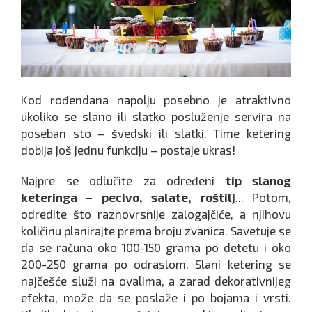
Kod rođendana napolju posebno je atraktivno
ukoliko se slano ili slatko posluženje servira na
poseban sto – švedski ili slatki. Time ketering
dobija još jednu funkciju – postaje ukras!
Najpre se odlučite za određeni
tip slanog
keteringa – pecivo, salate, roštilj
... Potom,
odredite što raznovrsnije zalogajčiće, a njihovu
količinu planirajte prema broju zvanica. Savetuje se
da se računa oko 100-150 grama po detetu i oko
200-250 grama po odraslom. Slani ketering se
najčešće služi na ovalima, a zarad dekorativnijeg
efekta, može da se poslaže i po bojama i vrsti.