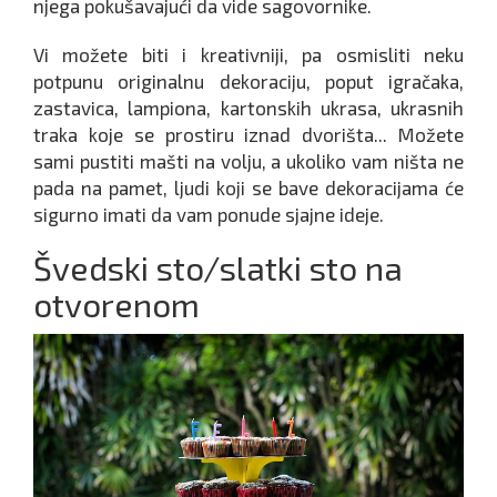
njega pokušavajući da vide sagovornike.
Vi možete biti i kreativniji, pa osmisliti neku
potpunu originalnu dekoraciju, poput igračaka,
zastavica, lampiona, kartonskih ukrasa, ukrasnih
traka koje se prostiru iznad dvorišta... Možete
sami pustiti mašti na volju, a ukoliko vam ništa ne
pada na pamet, ljudi koji se bave dekoracijama će
sigurno imati da vam ponude sjajne ideje.
Švedski sto/slatki sto na
otvorenom