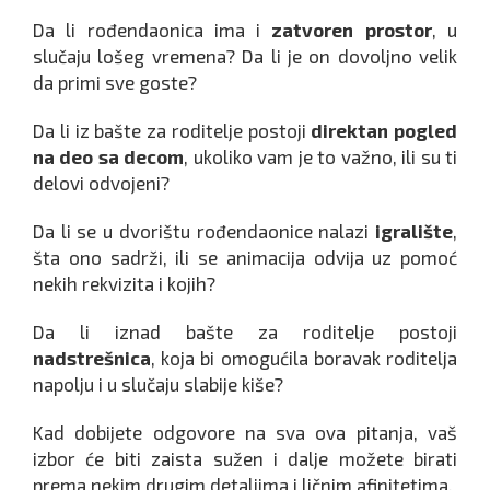
Da li rođendaonica ima i
zatvoren prostor
, u
slučaju lošeg vremena? Da li je on dovoljno velik
da primi sve goste?
Da li iz bašte za roditelje postoji
direktan pogled
na deo sa decom
, ukoliko vam je to važno, ili su ti
delovi odvojeni?
Da li se u dvorištu rođendaonice nalazi
igralište
,
šta ono sadrži, ili se animacija odvija uz pomoć
nekih rekvizita i kojih?
Da li iznad bašte za roditelje postoji
nadstrešnica
, koja bi omogućila boravak roditelja
napolju i u slučaju slabije kiše?
Kad dobijete odgovore na sva ova pitanja, vaš
izbor će biti zaista sužen i dalje možete birati
prema nekim drugim detaljima i ličnim afinitetima.