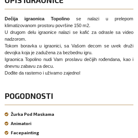
Dečija igraonica Topolino
se nalazi u prelepom
klimatizovanom prostoru površine 150 m2.
U drugom delu igraonice nalazi se kafić za odrasle sa video
nadzorom.
Tokom boravka u igraonici, sa Vašom decom se uvek druži
devojka koja je zadužena za bezbednu igru.
Igraonica Topolino nudi Vam proslavu dečijih rođendana, kao i
dnevnu zabavu za decu.
Dođite da rastemo i uživamo zajedno!
POGODNOSTI
Žurka Pod Maskama
Animatori
Facepainting