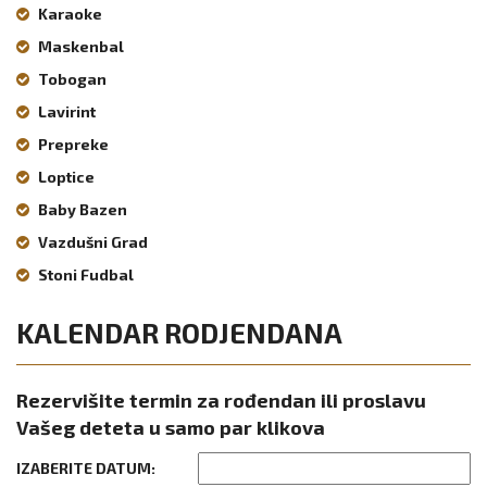
Karaoke
Maskenbal
Tobogan
Lavirint
Prepreke
Loptice
Baby Bazen
Vazdušni Grad
Stoni Fudbal
KALENDAR RODJENDANA
Rezervišite termin za rođendan ili proslavu
Vašeg deteta u samo par klikova
IZABERITE DATUM: