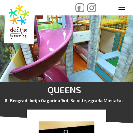
skip
Toggl
to
navig
content
QUEENS
Beograd, Jurija Gagarina 14d, Belville, zgrada Maslačak