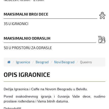
MAKSIMALNI BROJ DECE
35 U IGRAONICI
MAKSIMALNIO ODRASLIH
50 U PROSTORU ZA ODRASLE
Igraonice
Beograd
Novi Beograd
Queens
OPIS IGRAONICE
De
č
ija Igraonica i Caffe na Novom Beogradu u Belvillu.
Pored svakodnevnog igranja i čuvanja Vaše dece, nudimo
proslave rođendana i Vama bitnih datuma.
Dobrodošli!