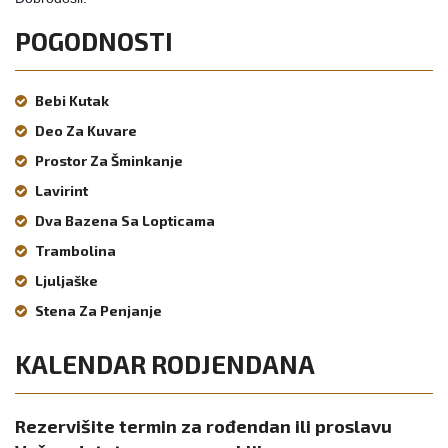
POGODNOSTI
Bebi Kutak
Deo Za Kuvare
Prostor Za Šminkanje
Lavirint
Dva Bazena Sa Lopticama
Trambolina
Ljuljaške
Stena Za Penjanje
KALENDAR RODJENDANA
Rezervišite termin za rođendan ili proslavu