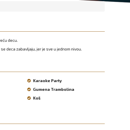
veću decu.
 se deca zabavljaju, jer je sve u jednom nivou.
Karaoke Party
Gumena Trambolina
Koš