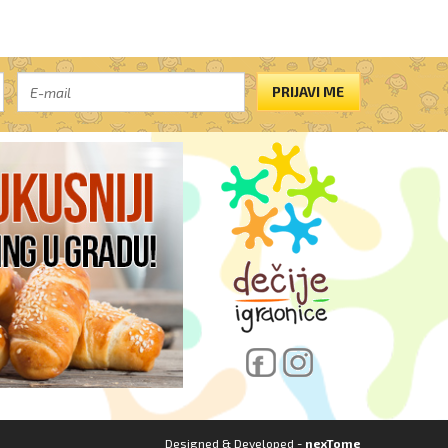
PRIJAVI ME
Designed & Developed -
nexTome