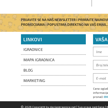
PRIJAVITE SE NA NAŠ NEWSLETTER I PRIMAJTE NAJNOV
PROMOCIJAMA I POPUSTIMA DIREKTNO NA VAŠ EMAIL..
LINKOVI
VAŠA
IGRAONICE
MAPA IGRAONICA
BLOG
MARKETING
Cene oglaš
informacij
pronaći
OV
2026 Copyright by
decijeigraonice.net
| Sva prava zadržana |