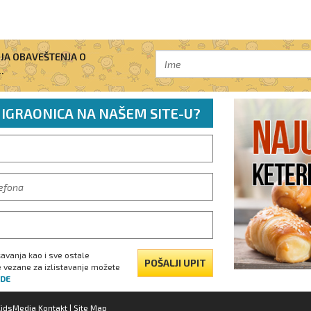
IJA OBAVEŠTENJA O
.
 IGRAONICA NA NAŠEM SITE-U?
avanja kao i sve ostale
POŠALJI UPIT
e vezane za izlistavanje možete
DE
KidsMedia Kontakt
|
Site Map