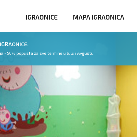
IGRAONICE
MAPA IGRAONICA
IGRAONICE:
ija - 50% popusta za sve termine u Julu i Avgustu