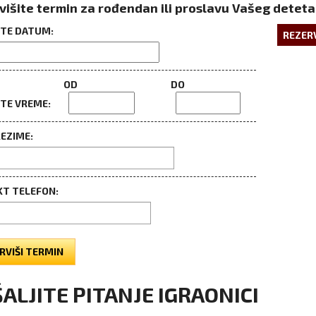
višite termin za rođendan ili proslavu Vašeg deteta
ITE DATUM:
REZER
OD
DO
ITE VREME:
REZIME:
T TELEFON:
RVIŠI TERMIN
ALJITE PITANJE IGRAONICI