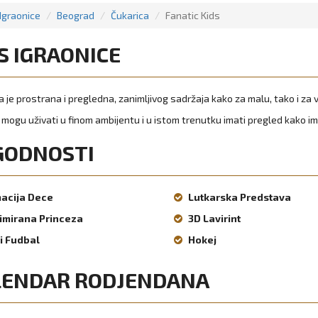
Igraonice
Beograd
Čukarica
Fanatic Kids
S IGRAONICE
a je prostrana i pregledna, zanimljivog sadržaja kako za malu, tako i za 
i mogu uživati u finom ambijentu i u istom trenutku imati pregled kako im
GODNOSTI
acija Dece
Lutkarska Predstava
imirana Princeza
3D Lavirint
i Fudbal
Hokej
LENDAR RODJENDANA