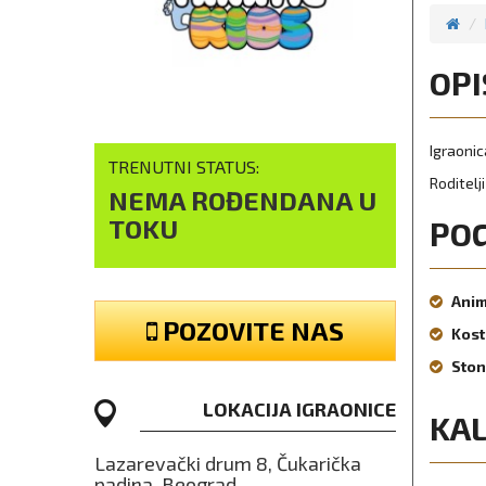
OPI
Igraonic
TRENUTNI STATUS:
Roditelj
NEMA ROĐENDANA U
TOKU
PO
Anim
POZOVITE NAS
Kost
Ston
LOKACIJA IGRAONICE
KA
Lazarevački drum 8, Čukarička
padina, Beograd