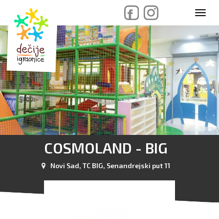
skip
Toggl
to
navig
content
COSMOLAND - BIG
Novi Sad, TC BIG, Senandrejski put 11