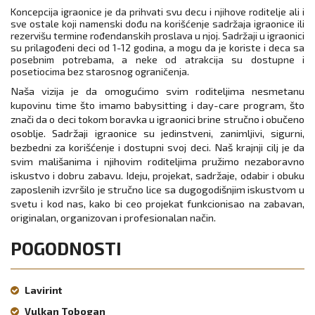
Koncepcija igraonice je da prihvati svu decu i njihove roditelje ali i
sve ostale koji namenski dođu na korišćenje sadržaja igraonice ili
rezervišu termine rođendanskih proslava u njoj. Sadržaji u igraonici
su prilagođeni deci od 1-12 godina, a mogu da je koriste i deca sa
posebnim potrebama, a neke od atrakcija su dostupne i
posetiocima bez starosnog ograničenja.
Naša vizija je da omogućimo svim roditeljima nesmetanu
kupovinu time što imamo babysitting i day-care program, što
znači da o deci tokom boravka u igraonici brine stručno i obučeno
osoblje. Sadržaji igraonice su jedinstveni, zanimljivi, sigurni,
bezbedni za korišćenje i dostupni svoj deci. Naš krajnji cilj je da
svim mališanima i njihovim roditeljima pružimo nezaboravno
iskustvo i dobru zabavu. Ideju, projekat, sadržaje, odabir i obuku
zaposlenih izvršilo je stručno lice sa dugogodišnjim iskustvom u
svetu i kod nas, kako bi ceo projekat funkcionisao na zabavan,
originalan, organizovan i profesionalan način.
POGODNOSTI
Lavirint
Vulkan Tobogan