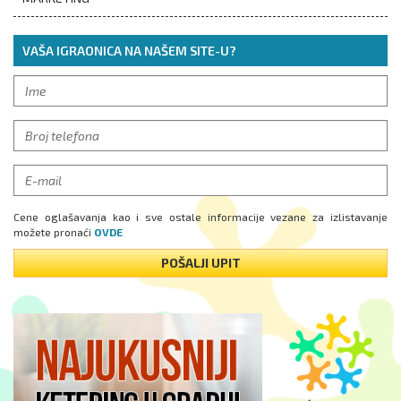
VAŠA IGRAONICA NA NAŠEM SITE-U?
Cene oglašavanja kao i sve ostale informacije vezane za izlistavanje
možete pronaći
OVDE
POŠALJI UPIT