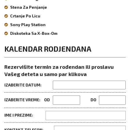
Stena Za Penjanje
Crtanje Po Licu
Sony Play Station
Diskoteka Sa X-Box-Om
KALENDAR RODJENDANA
Rezervišite termin za rođendan ili proslavu
Vašeg deteta u samo par klikova
IZABERITE DATUM:
IZABERITE VREME:
OD
DO
IME I PREZIME:
KONTAKT TELEFON: